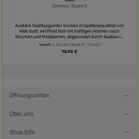
Ortenau (Baden)
Ausblick Spätburgunder trocken in Spätlesequalität von
Alde Gott: ein Pinot Noir mit kräftigen Aromen nach
Kirschen und Waldbeeren, abgerundet durch Ausbau im
Holzfass.
Inhalt:
0.75 Liter
(14,60 € / 1 Liter)
Regulärer Preis:
10,95 €
Öffnungszeiten
Über uns
Shop Info