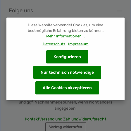
Folge uns
Diese Website verwendet Cookies, um eine
Newsletter
bestmögliche Erfahrung bieten zu können.
Mehr Informationen ...
Unsere Auszeichnungen
Datenschutz
|
Impressum
Konfigurieren
Nur technisch notwendige
Alle Cookies akzeptieren
Alle Preise inkl. gesetzl. Mehrwertsteuer zzgl.
Versandkosten
und ggf. Nachnahmegebühren, wenn nicht anders
angegeben.
Kontakt
Versand und Zahlung
Widerrufsrecht
Vertrag widerrufen