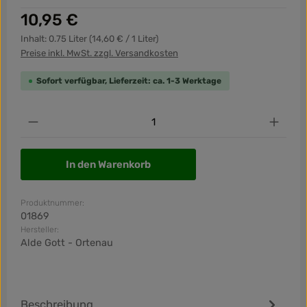
Regulärer Preis:
10,95 €
Inhalt:
0.75 Liter
(14,60 € / 1 Liter)
Preise inkl. MwSt. zzgl. Versandkosten
Sofort verfügbar, Lieferzeit: ca. 1-3 Werktage
Produkt Anzahl: Gib den gewünschten Wert ein od
In den Warenkorb
Produktnummer:
01869
Hersteller:
Alde Gott - Ortenau
Beschreibung