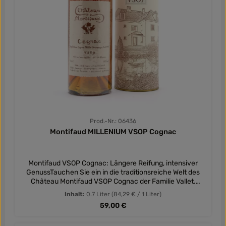
Prod.-Nr.: 06436
Montifaud MILLENIUM VSOP Cognac
Montifaud VSOP Cognac: Längere Reifung, intensiver
GenussTauchen Sie ein in die traditionsreiche Welt des
Château Montifaud VSOP Cognac der Familie Vallet.
Dieses goldene Elixier ist nicht nur ein Zeugnis perfekter
Inhalt:
0.7 Liter
(84,29 € / 1 Liter)
Destillationskunst, sondern auch ein Ausdruck der
Regulärer Preis:
59,00 €
Leidenschaft und Expertise, die diese Familie seit
Generationen in ihre Cognacs einfließen lässt.Die