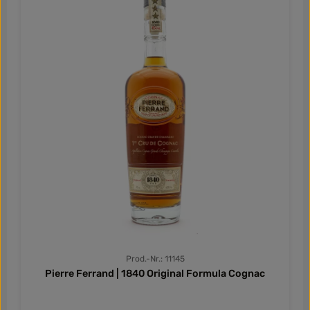
nach der Ernte mit Eau-de-Vie vermischt. Dadurch wird
die Gärung des Mosts gestoppt und der Eau-de-Vie fängt
die frischen Aromen der Trauben ein, während er
gleichzeitig den natürlichen Zucker des Mosts
bewahrt. Dieser Prozess sorgt für einen besonders
aromatischen, süßen und gleichzeitig kraftvollen Aperitif.
Der Vieux-Pineau reift dann mindestens 5 Jahre in
Eichenfässern, was ihm eine vielschichtige Komplexität
und einen runden Geschmack verleiht. Nach dieser
langen Reifung in Eichenfässern entwickelt der Pineau
des Charentes Vieux Rouge eine herrliche Mischung aus
Cassis, Pflaume und Griottes (säuerliche Kirschen). Zarte
Holznoten und ein Hauch von Rancio (reife, nussige
Aromen) entstehen und runden das Geschmackserlebnis
ab. Die Balance zwischen Süße und Spritzigkeit sorgt für
eine angenehme Frische, die den Wein dennoch komplex
und vollmundig wirken lässt. Genießen Sie diesen edlen
Pineau bei etwa 5°C als Aperitif oder zu Melonenschalen,
Ziegenkäse oder einem schokoladigen Dessert. Der Vieux
Pineau Rouge von Château Montifaud verführt mit einer
kraftvollen, fruchtigen Aromenpalette, die durch die
Prod.-Nr.: 11145
jahrelange Fassreifung und die meisterhafte Herstellung
Pierre Ferrand | 1840 Original Formula Cognac
zur vollen Entfaltung kommt.