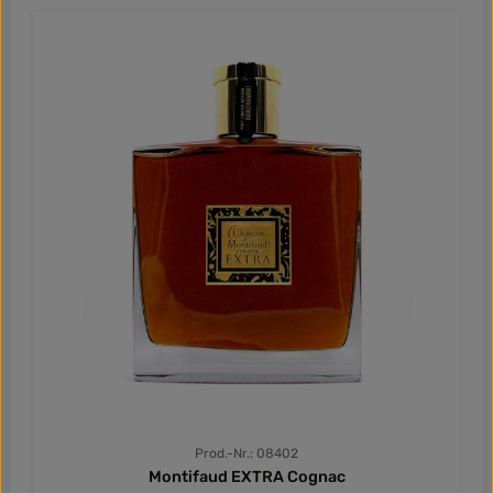
entfalten und verfeinern. Der Pineau des Charentes
VIEUX BLANC von Château Montifaud ist ein
Paradebeispiel für diese Kunstfertigkeit und bietet eine
harmonische Kombination von Fruchtigkeit und
Finesse.Der Vieux Pineau Blanc von Montifaud vereint
zu Colombard mit Ugni-Blanc. Die Colombard-Traube
bringt fruchtige Aromen von getrockneten Früchten mit,
während der Ugni-Blanc für Eleganz, Feinheit und eine
gewisse Frische bringt. Das Resultat ist ein
ausdrucksstarker und ausgewogener Aperitif, der mit
einem warmen, langanhaltenden Abgang begeistert.In
der Nase und am Gaumen offenbart sich eine komplexe
Mischung aus getrockneten Früchten, Nüssen und einer
verführerischen Honignote, die von einem dezenten,
reifen Rancio-Charakter begleitet wird. Nach jahrelanger
Reifung in Eichenfässern hat dieser Pineau eine
besondere Vielschichtigkeit und Geschmeidigkeit
erlangt. Der Vieux Blanc eignet sich hervorragend als
Aperitif, wird aber auch gerne zu Foie gras, Comté-Käse
oder Desserts wie einem Aprikosen-Nuss-Crumble
genossen. Genießen Sie diesen edlen Tropfen gut gekühlt
bei 5°C, um die Aromen in ihrer vollen Pracht zu entfalten
und sich von der meisterhaften Handwerkskunst von
Prod.-Nr.: 08402
Château Montifaud verzaubern zu lassen.
Montifaud EXTRA Cognac