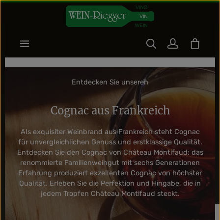
Zum Hauptinhalt springen
Warenk
Entdecken Sie unseren
Cognac aus Frankreich
Als exquisiter Weinbrand aus Frankreich steht Cognac
für unvergleichlichen Genuss und erstklassige Qualität.
Entdecken Sie den Cognac von Château Montifaud: das
renommierte Familienweingut mit sechs Generationen
Erfahrung produziert exzellenten Cognac von höchster
Qualität. Erleben Sie die Perfektion und Hingabe, die in
jedem Tropfen Château Montifaud steckt.