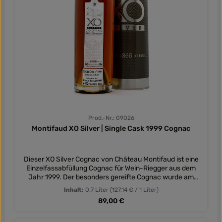
Genuss, der die Essenz der Grande Champagne einfängt
und das Erbe von Pierre Ferrand gebührend feiert.
Prod.-Nr.: 09026
Montifaud XO Silver | Single Cask 1999 Cognac
Dieser XO Silver Cognac von Château Montifaud ist eine
Einzelfassabfüllung Cognac für Wein-Riegger aus dem
Jahr 1999. Der besonders gereifte Cognac wurde am
11.06.2021 mit 43,9 % vol gefüllt. Die Trauben für den
Inhalt:
0.7 Liter
(127,14 € / 1 Liter)
Weinbrand stammen aus dem eigenen Anbau der Familie
Regulärer Preis:
89,00 €
und einzig aus der Petite Champagne. Der Single Cask
1999 Cognac wurde von uns ausgewählt, da er nach der
Reifung von 22 Jahren ein wunderbares Aroma