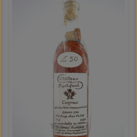
limitierte Edition für Kenner und Liebhaber großer
Jahrgangs-Cognacs! Reife, Eleganz und aromatische
Tiefe Im Glas zeigt sich der Jahrgang 2005 in einer
brillanten strohgelben Farbe. Die Nase offenbart ein
komplexes und zugleich raffiniertes Bouquet mit Aromen
von reifem Pfirsich, begleitet von floralen Nuancen von
Jasmin. Elegante Anklänge von Vanille und zart
geschmolzenem Holz verleihen zusätzliche Tiefe und
feine Würze. Am Gaumen präsentiert sich der Cognac mit
bemerkenswerter Finesse und aromatischer Präzision.
Der Ausdruck reifer, perfekt strukturierter Trauben steht
im Mittelpunkt und wird von einer kontrollierten Intensität
getragen. Eine delikate Frische sorgt für Balance,
während der lange, harmonische Abgang mit weichen,
eleganten Noten nachhaltig beeindruckt.
Genussempfehlung Der Montifaud Millésime 2005
entfaltet sein volles Potenzial in anspruchsvollen
Genussmomenten. Besonders harmonisch begleitet er
reife, weiche Käsesorten oder intensive Desserts wie
dunklen Schokoladenfondant, Birnenkuchen oder
Mandelkreationen, bei denen Vanille- und kandierte
Fruchtnoten aufgegriffen werden. Für eine kulinarisch
gewagtere Kombination empfiehlt sich dieser Jahrgang
zu Entenbrust mit süßen Gewürzen oder gebratener
Gänseleber mit Balsamico-Reduktion – eine