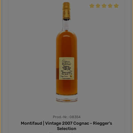
entwickelt hat. Wir freuen uns, Ihnen diesen Cognac
exklusiv anbieten zu können. So schmeckt der XO Silver
Durchschnittliche Be
Single Cask 1999 Cognac von Château Montifaud Der
bernsteinfarbene Cognac wartet mit einem Aroma von
Trockenfrüchten auf, dazu kommen Noten von Vanille und
warmen Gewürznoten. Dies betont gekonnt Eleganz und
Fülle dieses XO Cognacs. Ein beeindruckener Cognac von
Château Montifaud, der mit seiner Tiefe und
Ausgewogenheit überzeugt.
Prod.-Nr.: 08354
Montifaud | Vintage 2007 Cognac - Riegger's
Selection