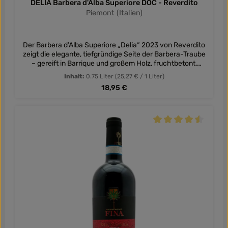
DELIA Barbera d'Alba Superiore DOC - Reverdito
Piemont (Italien)
Der Barbera d’Alba Superiore „Delia“ 2023 von Reverdito
zeigt die elegante, tiefgründige Seite der Barbera-Traube
– gereift in Barrique und großem Holz, fruchtbetont,
würzig und ausdrucksstark.
Inhalt:
0.75 Liter
(25,27 € / 1 Liter)
Regulärer Preis:
18,95 €
Durchschnittliche Be