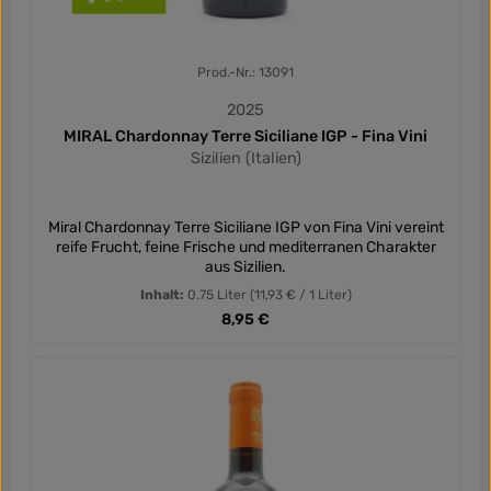
Prod.-Nr.: 13091
2025
MIRAL Chardonnay Terre Siciliane IGP - Fina Vini
Sizilien (Italien)
Miral Chardonnay Terre Siciliane IGP von Fina Vini vereint
reife Frucht, feine Frische und mediterranen Charakter
aus Sizilien.
Inhalt:
0.75 Liter
(11,93 € / 1 Liter)
Regulärer Preis:
8,95 €