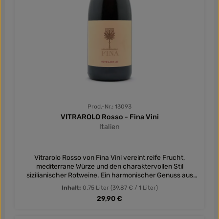
Prod.-Nr.: 13093
VITRAROLO Rosso - Fina Vini
Italien
Vitrarolo Rosso von Fina Vini vereint reife Frucht,
mediterrane Würze und den charaktervollen Stil
sizilianischer Rotweine. Ein harmonischer Genuss aus
dem Herzen Siziliens.
Inhalt:
0.75 Liter
(39,87 € / 1 Liter)
Regulärer Preis:
29,90 €