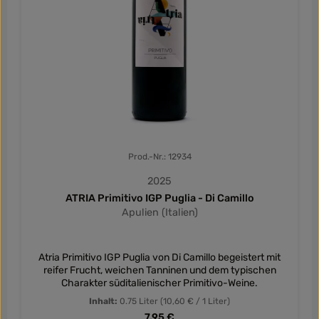
Prod.-Nr.: 12934
2025
ATRIA Primitivo IGP Puglia - Di Camillo
Apulien (Italien)
Atria Primitivo IGP Puglia von Di Camillo begeistert mit
reifer Frucht, weichen Tanninen und dem typischen
Charakter süditalienischer Primitivo-Weine.
Inhalt:
0.75 Liter
(10,60 € / 1 Liter)
Regulärer Preis:
7,95 €