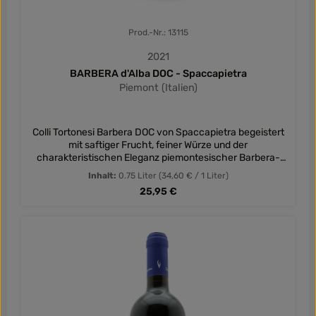
Prod.-Nr.: 13115
2021
BARBERA d'Alba DOC - Spaccapietra
Piemont (Italien)
Colli Tortonesi Barbera DOC von Spaccapietra begeistert
mit saftiger Frucht, feiner Würze und der
charakteristischen Eleganz piemontesischer Barbera-
Weine.
Inhalt:
0.75 Liter
(34,60 € / 1 Liter)
Regulärer Preis:
25,95 €