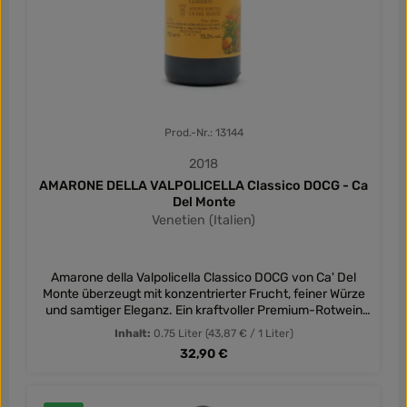
Prod.-Nr.: 13144
2018
AMARONE DELLA VALPOLICELLA Classico DOCG - Ca
Del Monte
Venetien (Italien)
Amarone della Valpolicella Classico DOCG von Ca' Del
Monte überzeugt mit konzentrierter Frucht, feiner Würze
und samtiger Eleganz. Ein kraftvoller Premium-Rotwein
aus dem Herzen Venetiens.
Inhalt:
0.75 Liter
(43,87 € / 1 Liter)
Regulärer Preis:
32,90 €