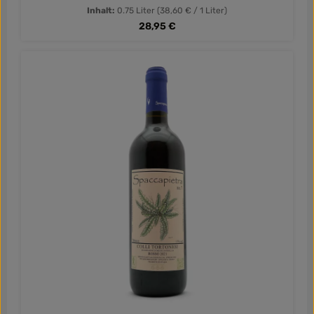
mediterranem Charakter.
Inhalt:
0.75 Liter
(38,60 € / 1 Liter)
Regulärer Preis:
28,95 €