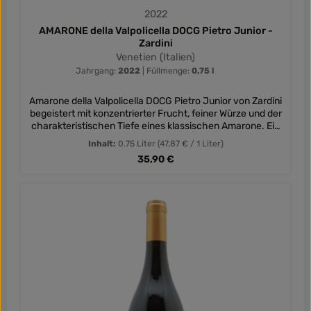
2022
AMARONE della Valpolicella DOCG Pietro Junior -
Zardini
Venetien (Italien)
Jahrgang:
2022
|
Füllmenge:
0,75 l
Amarone della Valpolicella DOCG Pietro Junior von Zardini
begeistert mit konzentrierter Frucht, feiner Würze und der
charakteristischen Tiefe eines klassischen Amarone. Ein
ausdrucksstarker Rotwein aus Venetien.
Inhalt:
0.75 Liter
(47,87 € / 1 Liter)
Regulärer Preis:
35,90 €