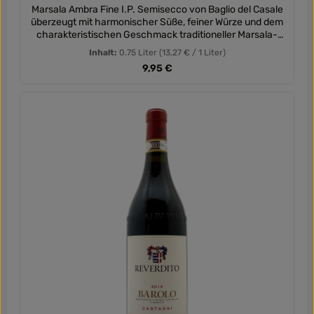
Marsala Ambra Fine I.P. Semisecco von Baglio del Casale
überzeugt mit harmonischer Süße, feiner Würze und dem
charakteristischen Geschmack traditioneller Marsala-
Weine aus Sizilien.
Inhalt:
0.75 Liter
(13,27 € / 1 Liter)
Regulärer Preis:
9,95 €