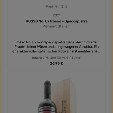
Prod.-Nr.: 13116
2021
ROSSO No. 07 Rosso - Spaccapietra
Piemont (Italien)
Rosso No. 07 von Spaccapietra begeistert mit reifer
Frucht, feiner Würze und ausgewogener Struktur. Ein
charaktervoller italienischer Rotwein mit mediterranem
Flair und harmonischem Genuss.
Inhalt:
0.75 Liter
(35,93 € / 1 Liter)
Regulärer Preis:
26,95 €