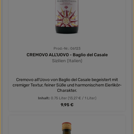
Prod.-Nr.: 06123
CREMOVO ALL'UOVO - Baglio del Casale
Sizilien (Italien)
Cremovo all'Uovo von Baglio del Casale begeistert mit
cremiger Textur, feiner Süße und harmonischem Eierlikör-
Charakter.
Inhalt:
0.75 Liter
(13,27 € / 1 Liter)
Regulärer Preis:
9,95 €