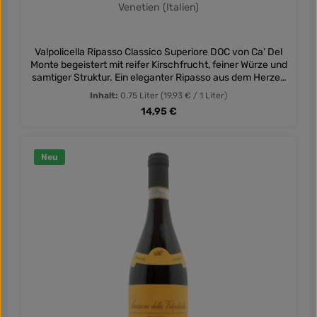
Venetien (Italien)
Valpolicella Ripasso Classico Superiore DOC von Ca' Del
Monte begeistert mit reifer Kirschfrucht, feiner Würze und
samtiger Struktur. Ein eleganter Ripasso aus dem Herzen
Venetiens.
Inhalt:
0.75 Liter
(19,93 € / 1 Liter)
Regulärer Preis:
14,95 €
Neu