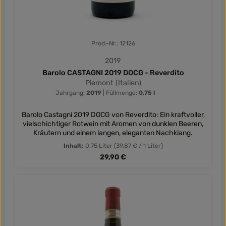
Prod.-Nr.: 12126
2019
Barolo CASTAGNI 2019 DOCG - Reverdito
Piemont (Italien)
Jahrgang:
2019
|
Füllmenge:
0,75 l
Barolo Castagni 2019 DOCG von Reverdito: Ein kraftvoller,
vielschichtiger Rotwein mit Aromen von dunklen Beeren,
Kräutern und einem langen, eleganten Nachklang.
Inhalt:
0.75 Liter
(39,87 € / 1 Liter)
Regulärer Preis:
29,90 €