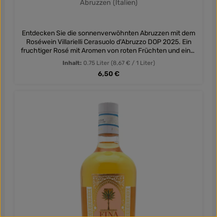
Abruzzen (Italien)
Entdecken Sie die sonnenverwöhnten Abruzzen mit dem
Roséwein Villarielli Cerasuolo d'Abruzzo DOP 2025. Ein
fruchtiger Rosé mit Aromen von roten Früchten und einer
verspielten Leichtigkeit!
Inhalt:
0.75 Liter
(8,67 € / 1 Liter)
Regulärer Preis:
6,50 €