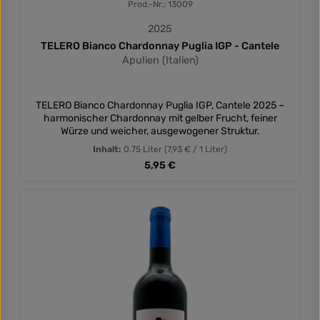
Prod.-Nr.: 13009
2025
TELERO Bianco Chardonnay Puglia IGP - Cantele
Apulien (Italien)
TELERO Bianco Chardonnay Puglia IGP, Cantele 2025 –
harmonischer Chardonnay mit gelber Frucht, feiner
Würze und weicher, ausgewogener Struktur.
Inhalt:
0.75 Liter
(7,93 € / 1 Liter)
Regulärer Preis:
5,95 €