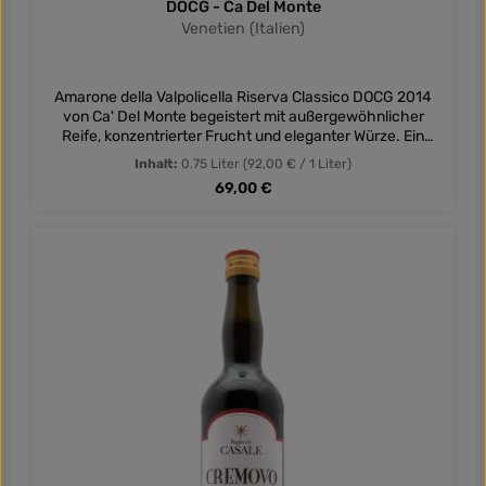
DOCG - Ca Del Monte
Venetien (Italien)
Amarone della Valpolicella Riserva Classico DOCG 2014
von Ca' Del Monte begeistert mit außergewöhnlicher
Reife, konzentrierter Frucht und eleganter Würze. Ein
großer Amarone mit langem Reifepotenzial aus Venetien.
Inhalt:
0.75 Liter
(92,00 € / 1 Liter)
Regulärer Preis:
69,00 €