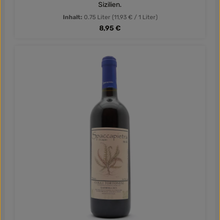
Sizilien.
Inhalt:
0.75 Liter
(11,93 € / 1 Liter)
Regulärer Preis:
8,95 €