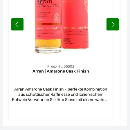
Prod.-Nr.: 05502
Arran | Amarone Cask Finish
Arran Amarone Cask Finish - perfekte Kombination
F
aus schottischer Raffinesse und italienischem
J
Rotwein Verwöhnen Sie Ihre Sinne mit einem wahren
Geschmackserlebnis - dem Arran Amarone Cask
G
Finish. Dieser Single Malt Whisky aus Schottland ist
ei
das Ergebnis einer perfekten Partnerschaft
c
zwischen einem reichhaltigen, italienischen Rotwein
A
und dem ikonischen Geschmack von Arran Single
b