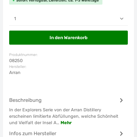
Sofort verfügbar, Lieferzeit: ca. 1-3 Werktage
Produkt Anzahl: Gib den gewünschten Wert ein od
In den Warenkorb
Produktnummer:
08250
Hersteller:
Arran
Beschreibung
In der Explorers Serie von der Arran Distillery
erscheinen limitierte Abfüllungen, welche Schönheit
und Vielfalt der Insel A…
Mehr
Infos zum Hersteller