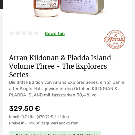
Bewerten
Durchschnittliche Bewertung von 0 von 5 Sternen
Arran Kildonan & Pladda Island -
Volume Three - The Explorers
Series
Die dritte Edition von Arrans Explorer Series: ein 21 Jahre
alter Single Malt gewidmet den Örtchen KILDONAN &
PLADDA ISLAND mit fassstarken 50,4 % vol.
Regulärer Preis:
329,50 €
Inhalt:
0.7 Liter
(470,71 € / 1 Liter)
Preise inkl. MwSt. zzgl. Versandkosten