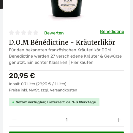
Bénédictine
Bewerten
Durchschnittliche Bewertung von 0 von 5 Sternen
D.O.M Bénédictine - Kräuterlikör
Für den bekannten französischen Kräuterlikör DOM
Benedictine werden 27 verschiedene Kräuter & Gewürze
genutzt. Ein echter Klassiker! | Hier kaufen
Regulärer Preis:
20,95 €
Inhalt:
0.7 Liter
(29,93 € / 1 Liter)
Preise inkl. MwSt. zzgl. Versandkosten
Sofort verfügbar, Lieferzeit: ca. 1-3 Werktage
Produkt Anzahl: Gib den gewünschten Wert ein od