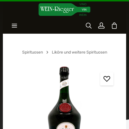
Zum Hauptinhalt springen
Warenk
Spirituosen
Liköre und weitere Spirituosen
Bildergalerie überspringen