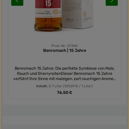
Prod.-Nr.: 07340
Benromach | 15 Jahre
Benromach 15 Jahre: Die perfekte Symbiose von Malz,
Rauch und SherrynotenDieser Benromach 15 Jahre
verführt Ihre Sinne mit malzigen, zart rauchigen Aromen
und vollmundigen Sherrynoten. Dank 15 Jahren
Inhalt:
0.7 Liter
(109,29 € / 1 Liter)
sorgfältiger Reifung bietet er Ihnen eine Vielfalt an
Regulärer Preis:
76,50 €
Geschmackserlebnissen, die es zu entdecken
gilt!Tauchen Sie ein in eine Welt süßer Vanille, geprägt
durch die Lagerung in Ex-Bourbonfässern. Die leichte
Rauchigkeit, die aus dem getorften Malz resultiert,
verleiht diesem Single Malt seine charakteristische Note.
Doch das wahre Highlight ist die wunderbare
Fruchtigkeit, die durch die Reifung in Ex-Sherryfässern