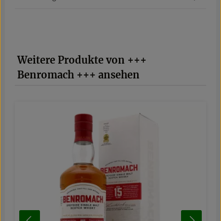
Produktgalerie überspringen
Weitere Produkte von +++
Benromach +++ ansehen