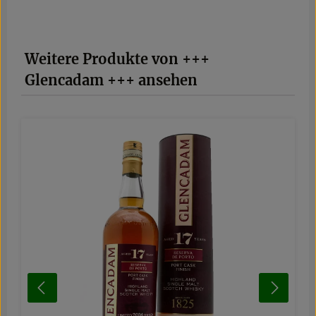
Produktgalerie überspringen
Weitere Produkte von +++
Glencadam +++ ansehen