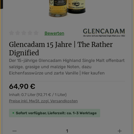
Bewerten
Durchschnittliche Bewertung von 0 von 5 Sternen
Glencadam 15 Jahre | The Rather
Dignified
Der 15-jährige Glencadam Highland Single Malt offenbart
salzige, grasige und malzige Noten, dazu
Eichenfasswürze und zarte Vanille | Hier kaufen
Regulärer Preis:
64,90 €
Inhalt:
0.7 Liter
(92,71 € / 1 Liter)
Preise inkl. MwSt. zzgl. Versandkosten
Sofort verfügbar, Lieferzeit: ca. 1-3 Werktage
Produkt Anzahl: Gib den gewünschten Wert ein od