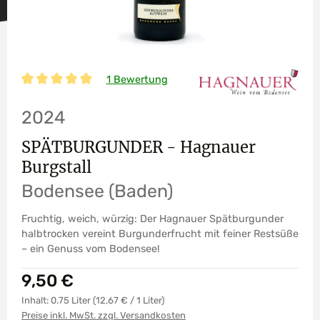
1 Bewertung
Durchschnittliche Bewertung von 5 von 5 Sternen
2024
SPÄTBURGUNDER - Hagnauer
Burgstall
Bodensee (Baden)
Fruchtig, weich, würzig: Der Hagnauer Spätburgunder
halbtrocken vereint Burgunderfrucht mit feiner Restsüße
– ein Genuss vom Bodensee!
Regulärer Preis:
9,50 €
Inhalt:
0.75 Liter
(12,67 € / 1 Liter)
Preise inkl. MwSt. zzgl. Versandkosten