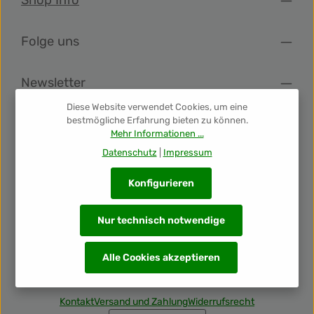
Shop Info
Folge uns
Newsletter
Diese Website verwendet Cookies, um eine
bestmögliche Erfahrung bieten zu können.
Unsere Auszeichnungen
Mehr Informationen ...
Datenschutz
|
Impressum
Konfigurieren
Nur technisch notwendige
Alle Preise inkl. gesetzl. Mehrwertsteuer zzgl.
Versandkosten
Alle Cookies akzeptieren
und ggf. Nachnahmegebühren, wenn nicht anders
angegeben.
Kontakt
Versand und Zahlung
Widerrufsrecht