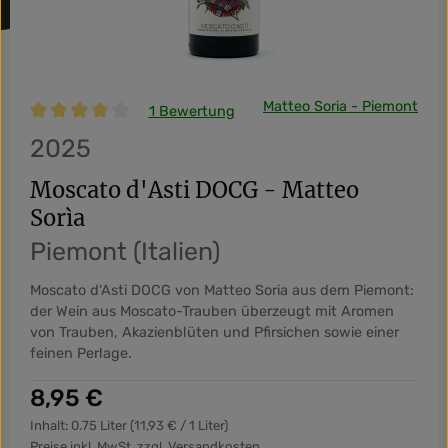
Matteo Soria - Piemont
1 Bewertung
Durchschnittliche Bewertung von 4 von 5 Sternen
2025
Moscato d'Asti DOCG - Matteo
Sorìa
Piemont (Italien)
Moscato d'Asti DOCG von Matteo Soria aus dem Piemont:
der Wein aus Moscato-Trauben überzeugt mit Aromen
von Trauben, Akazienblüten und Pfirsichen sowie einer
feinen Perlage.
Regulärer Preis:
8,95 €
Inhalt:
0.75 Liter
(11,93 € / 1 Liter)
Preise inkl. MwSt. zzgl. Versandkosten