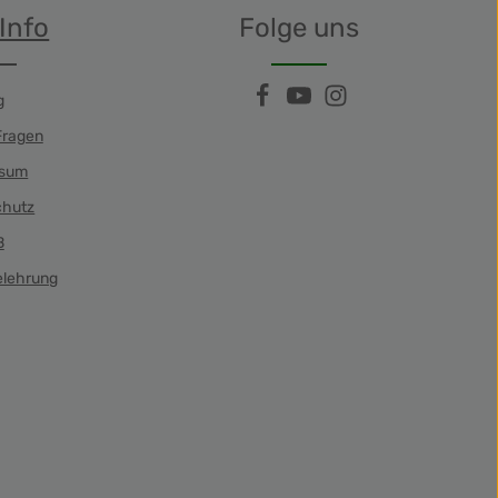
Info
Folge uns
g
Fragen
ssum
chutz
B
elehrung