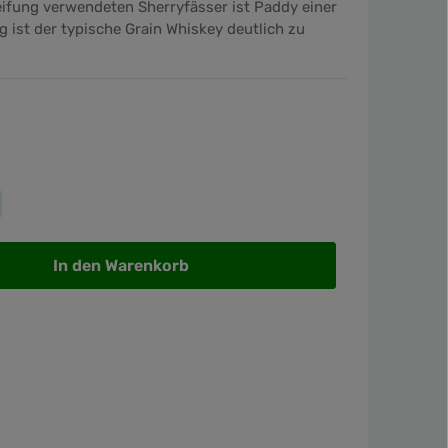
eifung verwendeten Sherryfässer ist Paddy einer
 ist der typische Grain Whiskey deutlich zu
wünschten Wert ein oder benutze die Sch
In den Warenkorb