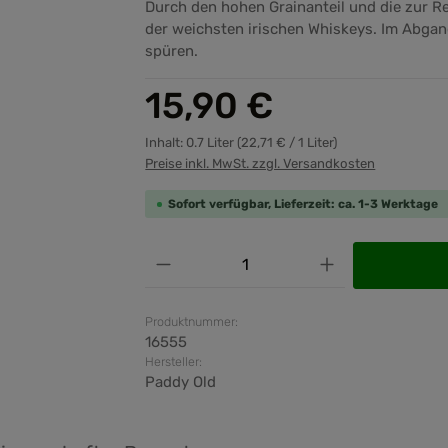
Durch den hohen Grainanteil und die zur R
der weichsten irischen Whiskeys. Im Abgang
spüren.
Regulärer Preis:
15,90 €
Inhalt:
0.7 Liter
(22,71 € / 1 Liter)
Preise inkl. MwSt. zzgl. Versandkosten
Sofort verfügbar, Lieferzeit: ca. 1-3 Werktage
Produkt Anzahl: Gib den ge
Produktnummer:
16555
Hersteller:
Paddy Old