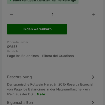
Sofort verfügbar, Lieferzeit: ca. 1-3 Werktage
Produkt Anzahl: Gib den gewünschten Wert ein od
In den Warenkorb
Produktnummer:
09653
Hersteller:
Pago los Balancines - Ribera del Guadiana
Beschreibung
Der spanische Rotwein Haragán 2016 Reserva Especial
von Pago los Balancines in der Magnumflasche - ein
Wein aus der DO …
Mehr
Eigenschaften