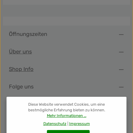
Öffnungszeiten
Über uns
Shop Info
Folge uns
Newsletter
Diese Website verwendet Cookies, um eine
bestmögliche Erfahrung bieten zu können.
Mehr Informationen ...
Unsere Auszeichnungen
Datenschutz
|
Impressum