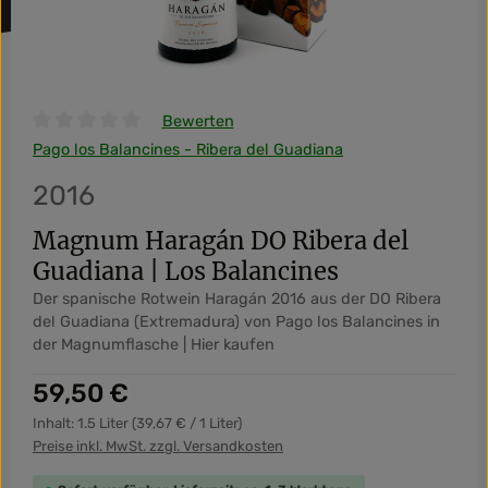
Bewerten
Durchschnittliche Bewertung von 0 von 5 Sternen
Pago los Balancines - Ribera del Guadiana
2016
Magnum Haragán DO Ribera del
Guadiana | Los Balancines
Der spanische Rotwein Haragán 2016 aus der DO Ribera
del Guadiana (Extremadura) von Pago los Balancines in
der Magnumflasche | Hier kaufen
Regulärer Preis:
59,50 €
Inhalt:
1.5 Liter
(39,67 € / 1 Liter)
Preise inkl. MwSt. zzgl. Versandkosten