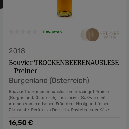
Bewerten
Durchschnittliche Bewertung von 0 von 5 Sternen
2018
Bouvier TROCKENBEERENAUSLESE
- Preiner
Burgenland (Österreich)
Bouvier Trockenbeerenauslese vom Weingut Preiner
(Burgenland, Österreich) – intensiver Süßwein mit
Aromen von exotischen Früchten, Honig und feiner
Zitrusnote. Perfekt zu Desserts, Pasteten oder Käse.
Regulärer Preis:
16,50 €