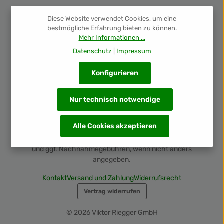
Diese Website verwendet Cookies, um eine
Newsletter
bestmögliche Erfahrung bieten zu können.
Mehr Informationen ...
Unsere Auszeichnungen
Datenschutz
|
Impressum
Konfigurieren
Nur technisch notwendige
Alle Cookies akzeptieren
Alle Preise inkl. gesetzl. Mehrwertsteuer zzgl.
Versandkosten
und ggf. Nachnahmegebühren, wenn nicht anders
angegeben.
Kontakt
Versand und Zahlung
Widerrufsrecht
Vertrag widerrufen
© 2026 Viktor Riegger GmbH