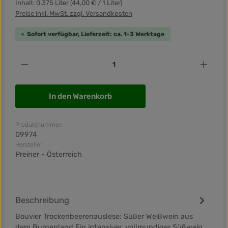
Inhalt:
0.375 Liter
(44,00 € / 1 Liter)
Preise inkl. MwSt. zzgl. Versandkosten
Sofort verfügbar, Lieferzeit: ca. 1-3 Werktage
Produkt Anzahl: Gib den gewünschten Wert ein od
In den Warenkorb
Produktnummer:
09974
Hersteller:
Preiner - Österreich
Beschreibung
Bouvier Trockenbeerenauslese: Süßer Weißwein aus
dem Burgenland Ein intensiver, vollmundiger Süßwein