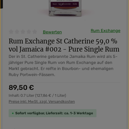
Rum Exchange
Bewerten
Durchschnittliche Bewertung von 0 von 5 Sternen
Rum Exchange St Catherine 59,0 %
vol Jamaica #002 - Pure Single Rum
Der in St. Catherine gebrannte Jamaika Rum wird als 5-
jähriger Pure Single Rum von Rum Exchange auf den
Markt gebracht. Er reifte in Bourbon- und ehemaligen
Ruby Portwein-Fässern.
Regulärer Preis:
89,50 €
Inhalt:
0.7 Liter
(127,86 € / 1 Liter)
Preise inkl. MwSt. zzgl. Versandkosten
Sofort verfügbar, Lieferzeit: ca. 1-3 Werktage
Produkt Anzahl: Gib den gewünschten Wert ein od