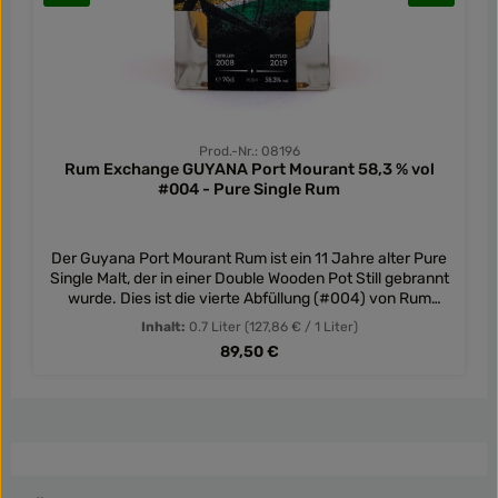
Prod.-Nr.: 08196
Rum Exchange GUYANA Port Mourant 58,3 % vol
#004 - Pure Single Rum
Der Guyana Port Mourant Rum ist ein 11 Jahre alter Pure
Single Malt, der in einer Double Wooden Pot Still gebrannt
wurde. Dies ist die vierte Abfüllung (#004) von Rum
Exchange und Andreas Isopp.
Inhalt:
0.7 Liter
(127,86 € / 1 Liter)
Regulärer Preis:
89,50 €