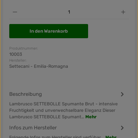
Produkt Anzahl: Gib den gewünschten Wert ein od
In den Warenkorb
Produktnummer:
10003
Hersteller:
Settecani - Emilia-Romagna
Beschreibung
Lambrusco SETTEBOLLE Spumante Brut - intensive
Fruchtigkeit und unverwechselbare Eleganz Dieser
Lambrusco SETTEBOLLE Spumant…
Mehr
Infos zum Hersteller
Folgende Infos zum Hersteller sind verfübar...
Mehr