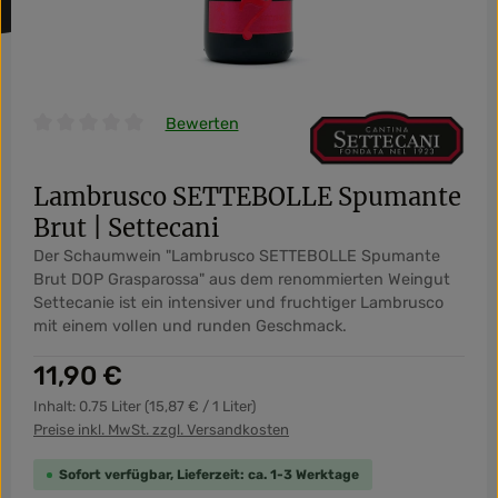
Bewerten
Durchschnittliche Bewertung von 0 von 5 Sternen
Lambrusco SETTEBOLLE Spumante
Brut | Settecani
Der Schaumwein "Lambrusco SETTEBOLLE Spumante
Brut DOP Grasparossa" aus dem renommierten Weingut
Settecanie ist ein intensiver und fruchtiger Lambrusco
mit einem vollen und runden Geschmack.
Regulärer Preis:
11,90 €
Inhalt:
0.75 Liter
(15,87 € / 1 Liter)
Preise inkl. MwSt. zzgl. Versandkosten
Sofort verfügbar, Lieferzeit: ca. 1-3 Werktage