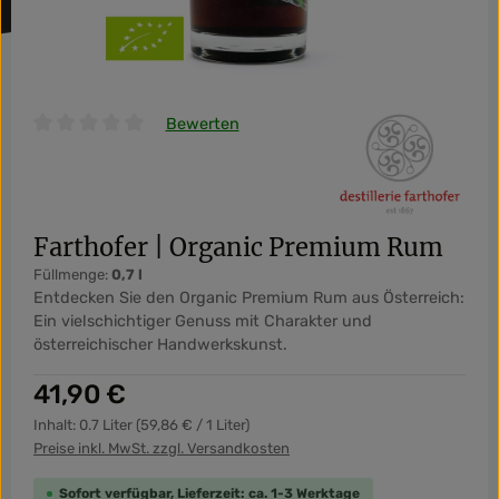
Bewerten
Durchschnittliche Bewertung von 0 von 5 Sternen
Farthofer | Organic Premium Rum
Füllmenge:
0,7 l
Entdecken Sie den Organic Premium Rum aus Österreich:
Ein vielschichtiger Genuss mit Charakter und
österreichischer Handwerkskunst.
Regulärer Preis:
41,90 €
Inhalt:
0.7 Liter
(59,86 € / 1 Liter)
Preise inkl. MwSt. zzgl. Versandkosten
Sofort verfügbar, Lieferzeit: ca. 1-3 Werktage