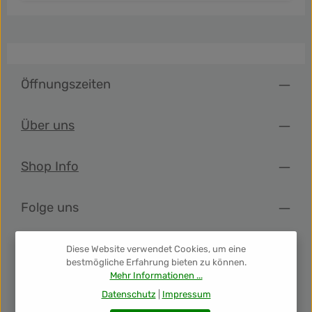
Öffnungszeiten
Über uns
Shop Info
Folge uns
Newsletter
Diese Website verwendet Cookies, um eine
bestmögliche Erfahrung bieten zu können.
Mehr Informationen ...
Unsere Auszeichnungen
Datenschutz
|
Impressum