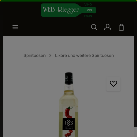
Zum Hauptinhalt springen
Warenk
Spirituosen
Liköre und weitere Spirituosen
Bildergalerie überspringen