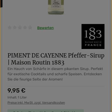
Bewerten
Durchschnittliche Bewertung von 0 von 5 Sternen
PIMENT DE CAYENNE Pfeffer-Sirup
| Maison Routin 1883
Ein Hauch von Schärfe in diesem pikanten Sirup. Perfekt
für exotische Cocktails und scharfe Speisen. Entdecken
Sie die feurige Seite der Aromen!
Regulärer Preis:
9,95 €
Inhalt:
1 Liter
Preise inkl. MwSt. zzgl. Versandkosten