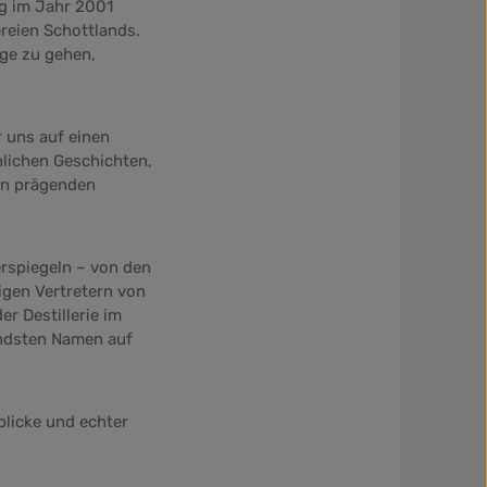
ng im Jahr 2001
ereien Schottlands.
ge zu gehen,
 uns auf einen
nlichen Geschichten,
en prägenden
erspiegeln – von den
igen Vertretern von
er Destillerie im
endsten Namen auf
blicke und echter