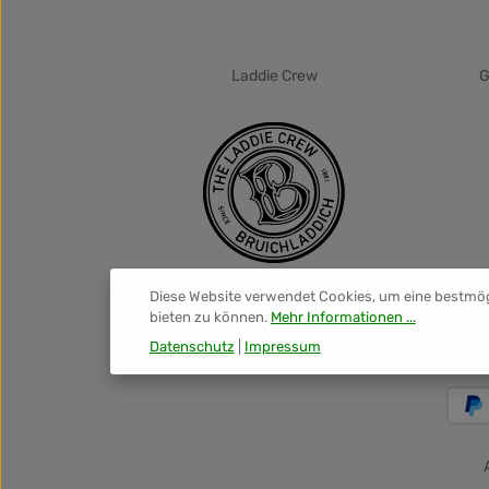
zur Kenntnis genommen und die
AGB
gelesen und bin mit ihnen einverstanden.
*
Laddie Crew
G
Diese Website verwendet Cookies, um eine bestmö
bieten zu können.
Mehr Informationen ...
Datenschutz
|
Impressum