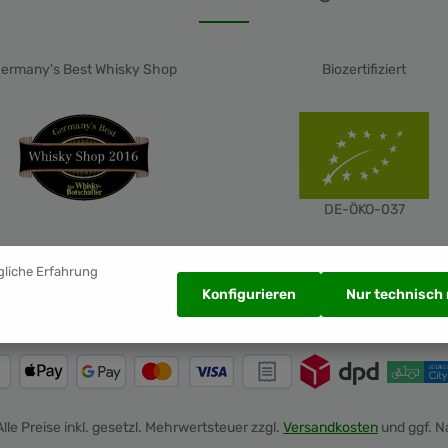
ermany's Best Whisky Shop
Biozertifiziert
DE-ÖKO-037
gliche Erfahrung
Konfigurieren
Nur technisch
Alle Preise inkl. gesetzl. Mehrwertsteuer zzgl.
Versandkosten
und ggf. 