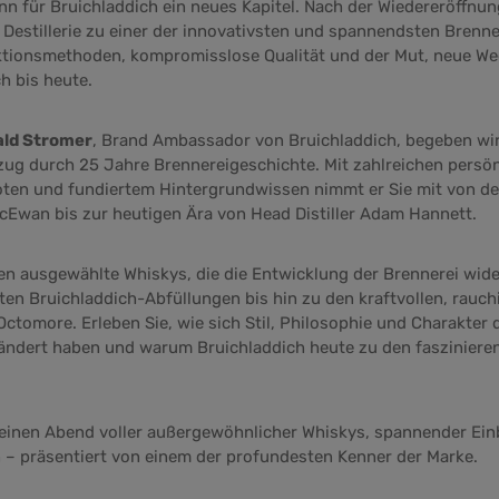
n für Bruichladdich ein neues Kapitel. Nach der Wiedereröffnu
e Destillerie zu einer der innovativsten und spannendsten Brenn
uktionsmethoden, kompromisslose Qualität und der Mut, neue We
h bis heute.
ld Stromer
, Brand Ambassador von Bruichladdich, begeben wir
zug durch 25 Jahre Brennereigeschichte. Mit zahlreichen persö
en und fundiertem Hintergrundwissen nimmt er Sie mit von d
cEwan bis zur heutigen Ära von Head Distiller Adam Hannett.
en ausgewählte Whiskys, die die Entwicklung der Brennerei wid
ten Bruichladdich-Abfüllungen bis hin zu den kraftvollen, rauch
ctomore. Erleben Sie, wie sich Stil, Philosophie und Charakter d
rändert haben und warum Bruichladdich heute zu den faszinier
 einen Abend voller außergewöhnlicher Whiskys, spannender Ein
 – präsentiert von einem der profundesten Kenner der Marke.