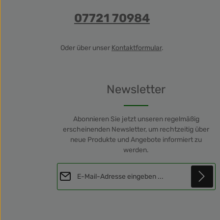
07721 70984
Oder über unser
Kontaktformular
.
Newsletter
Abonnieren Sie jetzt unseren regelmäßig
erscheinenden Newsletter, um rechtzeitig über
neue Produkte und Angebote informiert zu
werden.
E-Mail-Adresse*
Diese Seite ist durch reCAPTCHA geschützt und es gelten die
Datenschutz
Datenschutzrichtlinie
und
Nutzungsbedingungen
.
Die mit einem Stern (*) markierten Felder sind
Ich habe die
Datenschutzbestimmungen
Pflichtfelder.