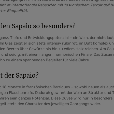
int er internationale Rebsorten mit toskanischem Terroir auf 
erter Bioqualität.
den Sapaio so besonders?
eganz, Tiefe und Entwicklungspotenzial – ein Wein, der nicht lau
Im Glas zeigt er sich stets intensiv rubinrot, im Duft komplex un
len Beeren über Gewürze bis hin zu edlem Holz reichen. Am Gau
se und seidig, mit einem langen, harmonischen Finale. Das Zusam
hn zu einem spannenden Begleiter für viele Jahre.
t der Sapaio?
nd 18 Monate in französischen Barriques – sowohl neuen als auc
angen Flaschenreife. Dadurch gewinnt der Wein an Struktur und T
ahren sein ganzes Potenzial. Diese Cuvée wird nur in besonder
gelt stets den Charakter des jeweiligen Jahrgangs wider.