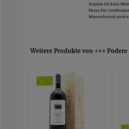
Sapaio ist kein Wei
Muss für Liebhaber
Winzerkunst und 
Produktgalerie überspringen
Weitere Produkte von +++ Podere 