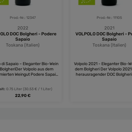
Prod.-Nr.: 12347
Prod.-Nr.: 11105
2022
2021
OLO DOC Bolgheri - Podere
VOLPOLO DOC Bolgheri - P
Sapaio
Sapaio
Toskana (Italien)
Toskana (Italien)
o di Sapaio – Eleganter Bio-Wein
Volpolo 2021 - Eleganter Bio-W
 BolgheriDer Volpolo aus dem
dem Bolgheri Der Volpolo 2021 
ierten Weingut Podere Sapaio
herausragender DOC Bolgher
n herausragender DOC Bolgheri-
von dem renommierten Wei
er die Tradition und Qualität der
Podere Sapaio Der Volpolo 
alt:
0.75 Liter
(30,53 € / 1 Liter)
na in einem Glas vereint. Diese
präsentiert sich in der Nase
Regulärer Preis:
erhafte Cuvée besteht aus 70%
22,90 €
würzigen Noten und überzeu
net Sauvignon, 15% Merlot und
Gaumen durch seine Intensit
 Petit Verdot und zeigt eine
Eleganz. Die seidigen Tann
erfekte Balance zwischen
verleihen ihm eine raffinierte S
nschten Wert ein oder benutze die Schal
dukt Anzahl: Gib den gewünschten Wert e
Details
igkeit und Raffinesse. Nach der
Ein bemerkenswerter Vertrete
alkoholischen Gärung in
edlen toskanischen Bolgheri-R
temperaturkontrollierten
der ein hervorragendes Pre