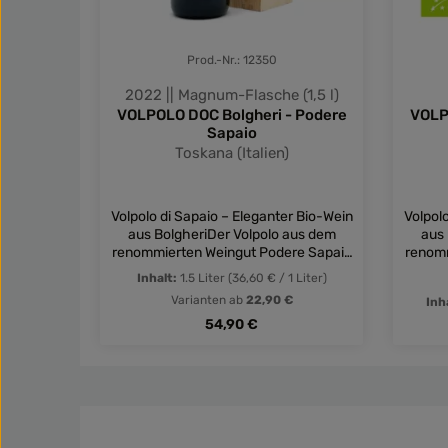
Prod.-Nr.: 12350
2022 || Magnum-Flasche (1,5 l)
VOLPOLO DOC Bolgheri - Podere
VOLP
Sapaio
Toskana (Italien)
Volpolo di Sapaio – Eleganter Bio-Wein
Volpol
aus BolgheriDer Volpolo aus dem
aus
renommierten Weingut Podere Sapaio
renomm
ist ein herausragender DOC Bolgheri-
ist ei
Inhalt:
1.5 Liter
(36,60 € / 1 Liter)
Wein, der die Tradition und Qualität der
Wein, d
Varianten ab
22,90 €
Inh
Toskana in einem Glas vereint. Diese
Toska
Regulärer Preis:
meisterhafte Cuvée besteht aus 70%
54,90 €
meist
Cabernet Sauvignon, 15% Merlot und
Caber
15% Petit Verdot und zeigt eine
15%
perfekte Balance zwischen
p
Produkt Anzahl: Gib den gewü
Pro
Fruchtigkeit und Raffinesse. Nach der
Frucht
alkoholischen Gärung in
temperaturkontrollierten