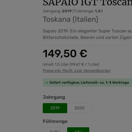
SAPAIO IGT Toscan
Jahrgang:
2019
|
Füllmenge:
1,5 l
Toskana (Italien)
Sapaio 2019: Ein eleganter Super Tuscan 
Bitterschokolade, Beeren und zarten Zigar
Regulärer Preis:
149,50 €
Inhalt:
1.5 Liter
(99,67 € / 1 Liter)
Preise inkl. MwSt. zzgl. Versandkosten
Sofort verfügbar, Lieferzeit: ca. 1-3 Werktage
auswählen
Jahrgang
2019
2020
auswählen
Füllmenge