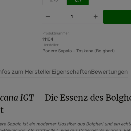
0,75 l
1,5 l
Produkt Anzahl: Gib den ge
Produktnummer:
11104
Hersteller:
Podere Sapaio - Toskana (Bolgheri)
nfos zum Hersteller
Eigenschaften
Bewertungen
scana IGT
– Die Essenz des Bolghe
t
re Sapaio ist ein moderner Klassiker aus Bolgheri und ein ech
an-Bewegung. Als kraftvolle Cuvée aus Cabernet Sauvignon, Pet