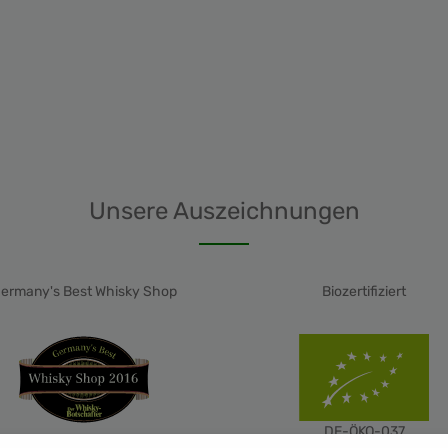
ein in die Welt des Bolgheri mit
 Volpolo von Podere Sapaio,
Wein, der Tradition und Qualität
vereint!
Unsere Auszeichnungen
ermany's Best Whisky Shop
Biozertifiziert
DE-ÖKO-037