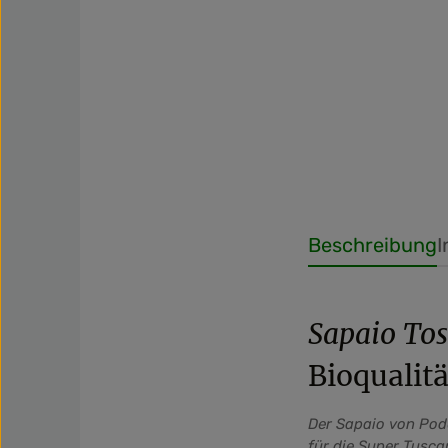
Beschreibung
I
Sapaio To
Bioqualitä
Der Sapaio von Pode
für die Super Tusc