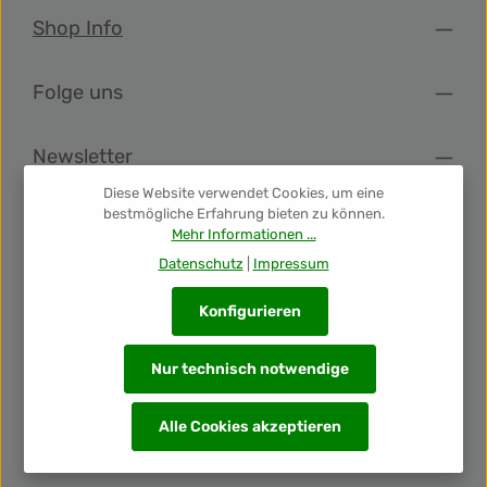
Shop Info
Folge uns
Newsletter
Diese Website verwendet Cookies, um eine
bestmögliche Erfahrung bieten zu können.
Unsere Auszeichnungen
Mehr Informationen ...
Datenschutz
|
Impressum
Konfigurieren
Nur technisch notwendige
Alle Preise inkl. gesetzl. Mehrwertsteuer zzgl.
Versandkosten
Alle Cookies akzeptieren
und ggf. Nachnahmegebühren, wenn nicht anders
angegeben.