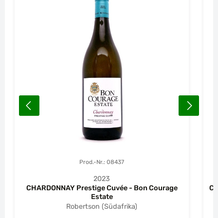
Prod.-Nr.: 08437
2023
CHARDONNAY Prestige Cuvée - Bon Courage
CH
Estate
Robertson (Südafrika)