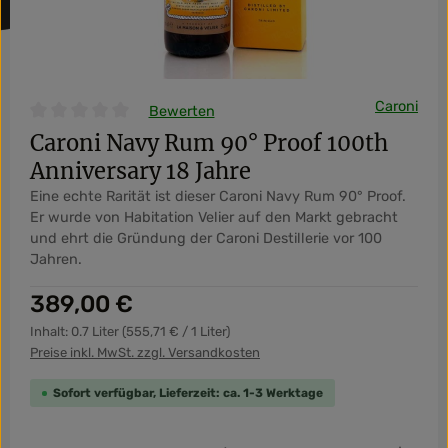
Caroni
Bewerten
Durchschnittliche Bewertung von 0 von 5 Sternen
Caroni Navy Rum 90° Proof 100th
Anniversary 18 Jahre
Eine echte Rarität ist dieser Caroni Navy Rum 90° Proof.
Er wurde von Habitation Velier auf den Markt gebracht
und ehrt die Gründung der Caroni Destillerie vor 100
Jahren.
Regulärer Preis:
389,00 €
Inhalt:
0.7 Liter
(555,71 € / 1 Liter)
Preise inkl. MwSt. zzgl. Versandkosten
Sofort verfügbar, Lieferzeit: ca. 1-3 Werktage
Produkt Anzahl: Gib den gewünschten Wert ein od