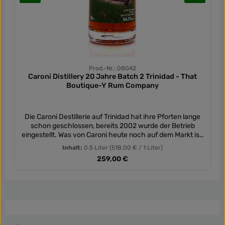
Prod.-Nr.: 08042
Caroni Distillery 20 Jahre Batch 2 Trinidad - That
Boutique-Y Rum Company
Die Caroni Destillerie auf Trinidad hat ihre Pforten lange
schon geschlossen, bereits 2002 wurde der Betrieb
eingestellt. Was von Caroni heute noch auf dem Markt ist,
sind alte Bestände, so wie dieser 20 Jahre alte Rum. Er
Inhalt:
0.5 Liter
(518,00 € / 1 Liter)
wurde im Januar 1998 im Column Still-Verfahren
Regulärer Preis:
259,00 €
gebrannt. Wie genau er die Jahre über gelagert wurde, ist
nicht mehr nachvollziehbar. Der Rum wurde 2017 dann in
gebrauchte Rumfässer gelegt und erzählt heute eine
besondere Geschichte. Er wurde mit 54,7 % vol auf 1875
Flaschen gefüllt (Batch 2). Der 20 Jahre alte,
dunkelfarbige Rum riecht fein nach Nüssen wie Mandeln
und Haselnüssen, bevor ein süßer Duft nach überreifen