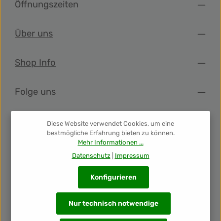
Bananen überhand nimmt. Etwas Holzwürze, Tabak und
Öffnungszeiten
Vanille bilden den Boden. Im Geschmack wiederholt sich
das Bild und nun spielt auch eine feine Rauchnote mit. Die
süßen, schweren Noten mit Ananas, Vanille und
Über uns
Butterkeks überwiegen jedoch.
Shop Info
Folge uns
Newsletter
Diese Website verwendet Cookies, um eine
bestmögliche Erfahrung bieten zu können.
Mehr Informationen ...
Unsere Auszeichnungen
Datenschutz
|
Impressum
Konfigurieren
Nur technisch notwendige