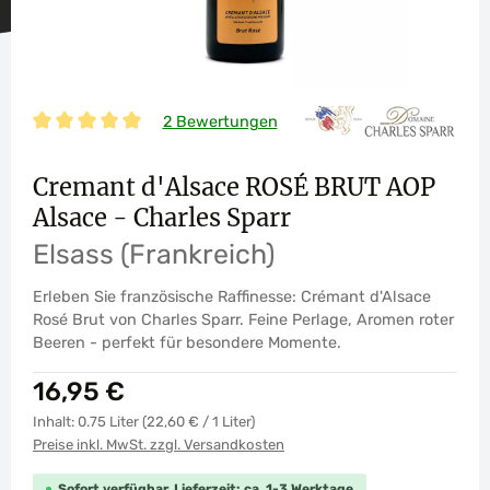
2 Bewertungen
Durchschnittliche Bewertung von 5 von 5 Sternen
Cremant d'Alsace ROSÉ BRUT AOP
Alsace - Charles Sparr
Elsass (Frankreich)
Erleben Sie französische Raffinesse: Crémant d'Alsace
Rosé Brut von Charles Sparr. Feine Perlage, Aromen roter
Beeren - perfekt für besondere Momente.
Regulärer Preis:
16,95 €
Inhalt:
0.75 Liter
(22,60 € / 1 Liter)
Preise inkl. MwSt. zzgl. Versandkosten
Sofort verfügbar, Lieferzeit: ca. 1-3 Werktage