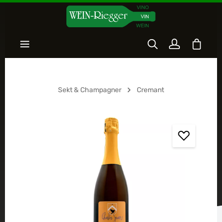
Zum Hauptinhalt springen
Warenk
Sekt & Champagner
Cremant
Bildergalerie überspringen