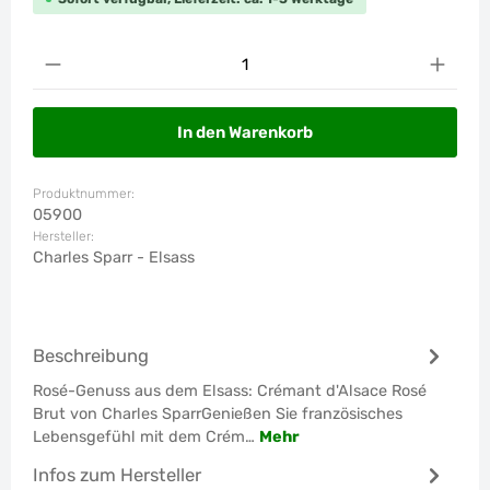
Produkt Anzahl: Gib den gewünschten Wert ein od
In den Warenkorb
Produktnummer:
05900
Hersteller:
Charles Sparr - Elsass
Beschreibung
Rosé-Genuss aus dem Elsass: Crémant d'Alsace Rosé
Brut von Charles SparrGenießen Sie französisches
Lebensgefühl mit dem Crém…
Mehr
Infos zum Hersteller