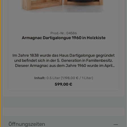
Prod.-Nr.: 04586
Armagnac Dartigalongue 1960 in Holzkiste
Im Jahre 1838 wurde das Haus Dartigalongue gegründet
und befindet sich in der 5. Generation in Familienbesitz.
Dieseer Armagnac aus dem Jahre 1960 wurde im April
2014 abgefüllt.
Inhalt:
0.5 Liter
(1.198,00 € / 1 Liter)
Regulärer Preis:
599,00 €
Öffnungszeiten