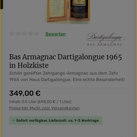
Bewerten
Durchschnittliche Bewertung von 0 von 5 Sternen
Bas Armagnac Dartigalongue 1965
in Holzkiste
Schön gereifter Jahrgangs-Armagnac aus dem Jahr
1965 von Haus Dartigalongue. Eine echte Besonderheit!
Regulärer Preis:
349,00 €
Inhalt:
0.5 Liter
(698,00 € / 1 Liter)
Preise inkl. MwSt. zzgl. Versandkosten
Sofort verfügbar, Lieferzeit: ca. 1-3 Werktage
Produkt Anzahl: Gib den gewünschten Wert ein od