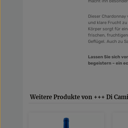
macht ihn besonder
Dieser Chardonnay 
und klare Frucht zu
Körper sorgt für ei
frischen, fruchtige
Geflügel. Auch zu S
Lassen Sie sich v
begeistern – ein e
Produktgalerie überspringen
Weitere Produkte von +++ Di Cam