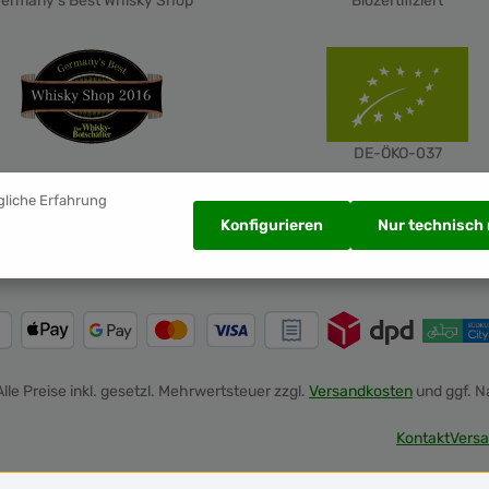
ermany's Best Whisky Shop
Biozertifiziert
DE-ÖKO-037
gliche Erfahrung
Konfigurieren
Nur technisch
Alle Preise inkl. gesetzl. Mehrwertsteuer zzgl.
Versandkosten
und ggf. 
Kontakt
Versa