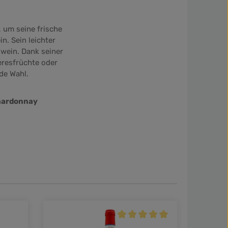
 um seine frische
n. Sein leichter
swein.
Dank seiner
eeresfrüchte oder
de Wahl.
Chardonnay
Durchschnittliche Bewertung v