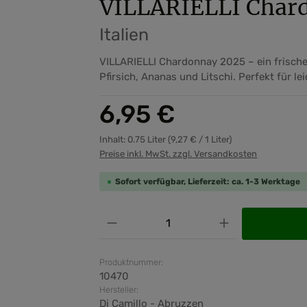
VILLARIELLI Chard
Italien
VILLARIELLI Chardonnay 2025 – ein frische
Pfirsich, Ananas und Litschi. Perfekt für le
Regulärer Preis:
6,95 €
Inhalt:
0.75 Liter
(9,27 € / 1 Liter)
Preise inkl. MwSt. zzgl. Versandkosten
Sofort verfügbar, Lieferzeit: ca. 1-3 Werktage
Produkt Anzahl: Gib den ge
Produktnummer:
10470
Hersteller:
Di Camillo - Abruzzen