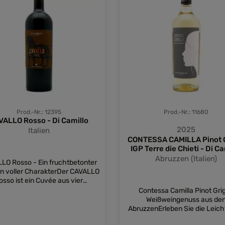
Prod.-Nr.: 12395
Prod.-Nr.: 11680
VALLO Rosso - Di Camillo
2025
Italien
CONTESSA CAMILLA Pinot G
IGP Terre die Chieti - Di Ca
Abruzzen (Italien)
LO Rosso - Ein fruchtbetonter
n voller CharakterDer CAVALLO
osso ist ein Cuvée aus vier
ollen, mediterranen Rebsorten:
Contessa Camilla Pinot Grig
ot, Montepulciano d’Abruzzo,
Weißweingenuss aus de
et Sauvignon und PrimitivoWie
AbruzzenErleben Sie die Leicht
sich der Cavallo Rosso im Glas?
des Contessa Camilla Pinot Gri