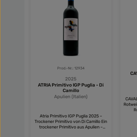
Prod.-Nr.: 12934
CA
2025
ATRIA Primitivo IGP Puglia - Di
Camillo
Apulien (Italien)
CAVAL
Rotwei
R
kraftv
Atria Primitivo IGP Puglia 2025 –
Merl
Trockener Primitivo von Di Camillo Ein
Cabern
trockener Primitivo aus Apulien –
zeigt 
Jahrgang 2025, mit saftiger