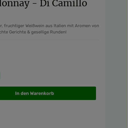
onnay - Di Camillo
r, fruchtiger Weißwein aus Italien mit Aromen von
ichte Gerichte & gesellige Runden!
wünschten Wert ein oder benutze die Sch
In den Warenkorb