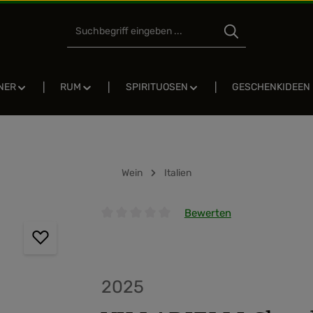
NER
RUM
SPIRITUOSEN
GESCHENKIDEEN
Wein
Italien
Bewerten
Durchschnittliche Bewertung von 0 von 5 
2025