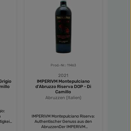
Prod.-Nr.: 11463
2021
rigio
IMPERIVM Montepulciano
KHORA
millo
d’Abruzzo Riserva DOP - Di
DOP
Camillo
Abruzzen (Italien)
io:
Erlebe
n
IMPERIVM Montepulciano Riserva:
Kraft d
igkeit
Authentischer Genuss aus den
Camillo
gio aus
AbruzzenDer IMPERIVM
DO