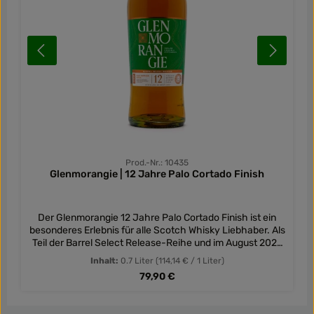
Prod.-Nr.: 10435
Glenmorangie | 12 Jahre Palo Cortado Finish
Der Glenmorangie 12 Jahre Palo Cortado Finish ist ein
besonderes Erlebnis für alle Scotch Whisky Liebhaber. Als
Teil der Barrel Select Release-Reihe und im August 2022
abgefüllt, bietet dieser Whisky eine einzigartige
Inhalt:
0.7 Liter
(114,14 € / 1 Liter)
Kombination aus Bourbon- und Sherryfassreifung, gefolgt
Regulärer Preis:
79,90 €
von einem vierjährigen Finish in seltenen Palo Cortado
Fässern. Das Aroma dieses Whiskys ist intensiv und
offenbart Noten von Toffee und süßer Vanille sowie