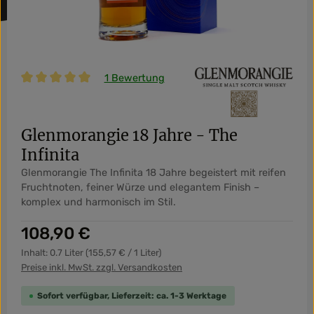
1 Bewertung
Durchschnittliche Bewertung von 5 von 5 Sternen
Glenmorangie 18 Jahre - The
Infinita
Glenmorangie The Infinita 18 Jahre begeistert mit reifen
Fruchtnoten, feiner Würze und elegantem Finish –
komplex und harmonisch im Stil.
Regulärer Preis:
108,90 €
Inhalt:
0.7 Liter
(155,57 € / 1 Liter)
Preise inkl. MwSt. zzgl. Versandkosten
Sofort verfügbar, Lieferzeit: ca. 1-3 Werktage