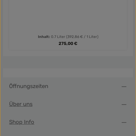
Inhalt:
0.7 Liter
(392,86 € / 1 Liter)
Regulärer Preis:
275,00 €
Öffnungszeiten
Über uns
Shop Info