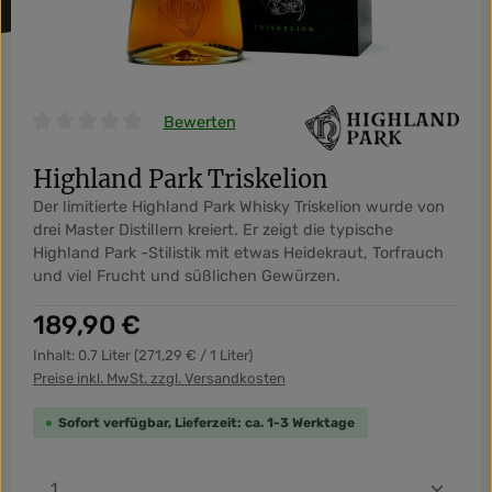
Bewerten
Durchschnittliche Bewertung von 0 von 5 Sternen
Highland Park Triskelion
Der limitierte Highland Park Whisky Triskelion wurde von
drei Master Distillern kreiert. Er zeigt die typische
Highland Park -Stilistik mit etwas Heidekraut, Torfrauch
und viel Frucht und süßlichen Gewürzen.
Regulärer Preis:
189,90 €
Inhalt:
0.7 Liter
(271,29 € / 1 Liter)
Preise inkl. MwSt. zzgl. Versandkosten
Sofort verfügbar, Lieferzeit: ca. 1-3 Werktage
Produkt Anzahl: Gib den gewünschten Wert ein od