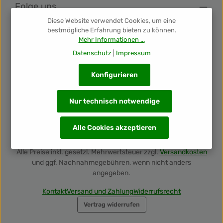
Folge uns
Diese Website verwendet Cookies, um eine
bestmögliche Erfahrung bieten zu können.
Newsletter
Mehr Informationen ...
Datenschutz
|
Impressum
Unsere Auszeichnungen
Konfigurieren
Nur technisch notwendige
Alle Cookies akzeptieren
Alle Preise inkl. gesetzl. Mehrwertsteuer zzgl.
Versandkosten
und ggf. Nachnahmegebühren, wenn nicht anders
angegeben.
Kontakt
Versand und Zahlung
Widerrufsrecht
Vertrag widerrufen