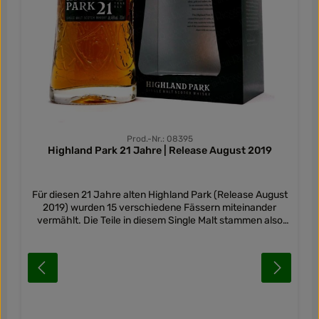
Prod.-Nr.: 08395
Highland Park 21 Jahre | Release August 2019
Für diesen 21 Jahre alten Highland Park (Release August
2019) wurden 15 verschiedene Fässern miteinander
vermählt. Die Teile in diesem Single Malt stammen also
aus dem Jahr 1998 oder aus noch früheren Jahren. Der
perfekt ausbalancierte Whisky von den Orkney-Inseln
besteht aus Teilen, welche aus First Fill Sherryfässern aus
europäischer Eiche und amerikanischer Eiche stammen,
sowie aus Refill Casks. Der 21 Jahre alte Highland Park
kommt regelmäßig in unterschiedlichen Batches auf den
Markt, dieser ist Release August 2019. Ihnen allen gemein