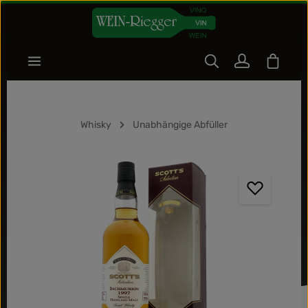
Zum Hauptinhalt springen
Warenk
Whisky
Unabhängige Abfüller
Bildergalerie überspringen