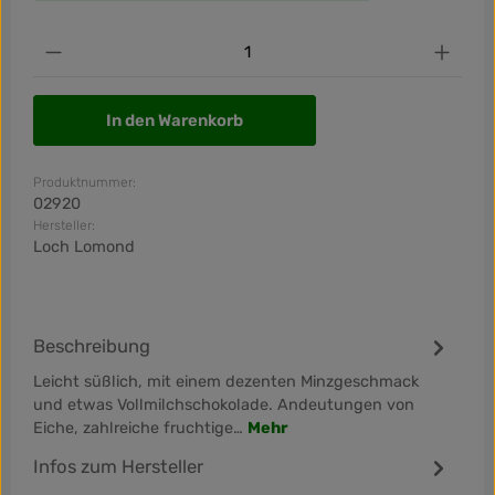
Produkt Anzahl: Gib den gewünschten Wert ein od
In den Warenkorb
Produktnummer:
02920
Hersteller:
Loch Lomond
Beschreibung
Leicht süßlich, mit einem dezenten Minzgeschmack
und etwas Vollmilchschokolade. Andeutungen von
Eiche, zahlreiche fruchtige…
Mehr
Infos zum Hersteller