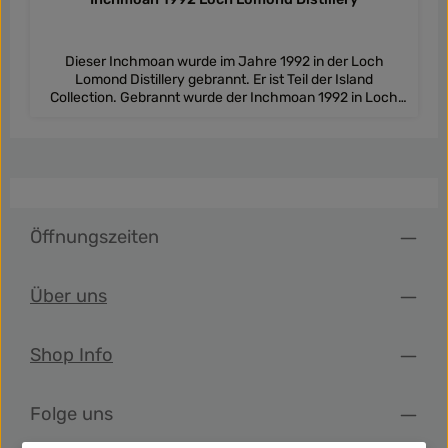
Dieser Inchmoan wurde im Jahre 1992 in der Loch
Lomond Distillery gebrannt. Er ist Teil der Island
Collection. Gebrannt wurde der Inchmoan 1992 in Loch
Lomonds einzigartiger Straight Neck Pot Still. Die lange
Reifezeit in refill Bourbon Barrels kombiniert sehr gut den
würzigen und fruchtigen Brennereicharakter mit
weicheren Einflüssen des Fasses, um ihm ein perfekt
integrierten und verfeinerten Geschmack zu verleihen. Er
ist elegant und kräftig mit einer wunderbaren Balance aus
Frucht und würzigem Torf.
Öffnungszeiten
Über uns
Shop Info
Folge uns