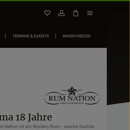
Du hast 0 Produkte auf dem Merkzettel
Warenkorb enthält 0 Pos
TERMINE & EVENTS
WHISKYMESSE
Sternen
ma 18 Jahre
 Nation ist ein Mystery Rum - welche Destille