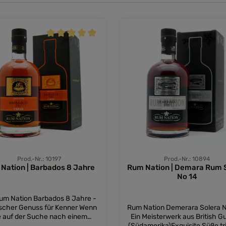
Durchschnittliche Bewertung von 5 von 5 Sternen
Prod.-Nr.: 10197
Prod.-Nr.: 10894
Nation | Barbados 8 Jahre
Rum Nation | Demara Rum 
No 14
um Nation Barbados 8 Jahre -
ischer Genuss für Kenner Wenn
Rum Nation Demerara Solera N
e auf der Suche nach einem
Ein Meisterwerk aus British 
ertigen und raffinierten Rum
(Südamerika)Exquisite Süße tri