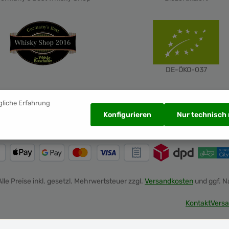
khaltenden 40 % vol abgefüllt,
r einen milden Charakter sorgt.
Barbados 8 Jahre Rum eignet
nicht nur für den puren Genuss,
rn ist auch ein hervorragender
um für die Zubereitung von
ails. Mit Orangensaft, Zitrone,
r und Grenadine lässt sich aus
DE-ÖKO-037
sem dunklen Rum ein leckerer
er's Punch zaubern. Probieren
den Barbados 8 Jahre Rum von
ation und lassen Sie sich von
gliche Erfahrung
em harmonischen, runden und
Konfigurieren
Nur technisch
ielschichtigen Geschmack
stern. Mit seiner ausgeprägten
chtigkeit und seinem milden
ter ist er ein perfekter Rum für
n puren Genuss oder für die
eitung von Cocktails. Bestellen
n jetzt und erleben Sie den süß-
Alle Preise inkl. gesetzl. Mehrwertsteuer zzgl.
Versandkosten
und ggf. 
tigen Genuss aus der Karibik.
 für einen klassischen Planter's
Kontakt
Versa
 mit dem Rum Nation Barbados
taten: 60 ml Rum Nation
rbados 8 Jahre 30 ml frisch