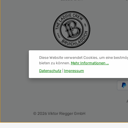
zurüc
was fü
Der 
sich 
sonde
R
Cockt
Zucke
die
Plant
Sie 
Rum N
Diese Website verwendet Cookies, um eine bestmö
sein
bieten zu können.
Mehr Informationen ...
v
Datenschutz
|
Impressum
begei
Fru
Charak
de
Zuber
Sie ih
fruch
Rezept
© 2026 Viktor Riegger GmbH
Punch
8 Jahre Zu
Ba