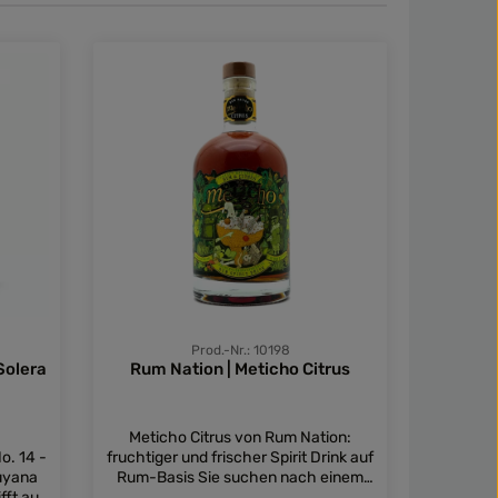
Prod.-Nr.: 10198
Solera
Rum Nation | Meticho Citrus
Rum Na
Meticho Citrus von Rum Nation:
Dieser
o. 14 -
fruchtiger und frischer Spirit Drink auf
Jahre 
Guyana
Rum-Basis Sie suchen nach einem
einer re
fft auf
alkoholischen Getränk, das von
- von