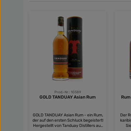
Prod.-Nr.: 10389
GOLD TANDUAY Asian Rum
Rum 
GOLD TANDUAY Asian Rum - ein Rum,
Der R
der auf den ersten Schluck begeistert!
karib
Hergestellt von Tanduay Distillers aus
Si
Manila, Philippinen, bietet der GOLD
hochw