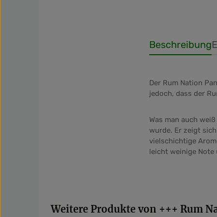
Beschreibung
E
Der Rum Nation Pan
jedoch, dass der Ru
Was man auch weiß i
wurde. Er zeigt sic
vielschichtige Arom
leicht weinige Note
Produktgalerie überspringen
Weitere Produkte von +++ Rum N