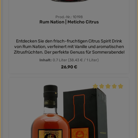
Prod.-Nr.: 10198
Rum Nation | Meticho Citrus
Entdecken Sie den frisch-fruchtigen Citrus Spirit Drink
von Rum Nation, verfeinert mit Vanille und aromatischen
Zitrusfrüchten. Der perfekte Genuss für Sommerabende!
Inhalt:
0.7 Liter
(38,43 € / 1 Liter)
Regulärer Preis:
26,90 €
Durchschnittliche Be