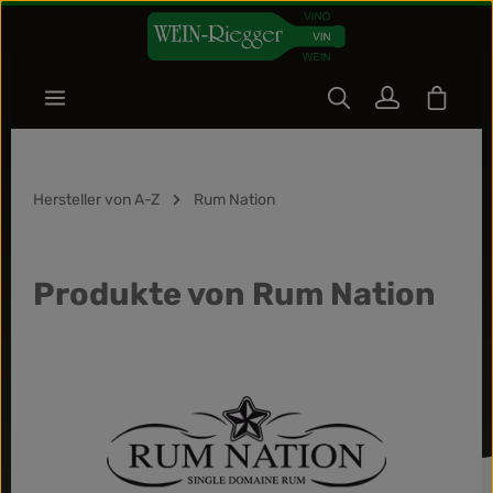
Zum Hauptinhalt springen
Warenk
Hersteller von A-Z
Rum Nation
Produkte von Rum Nation