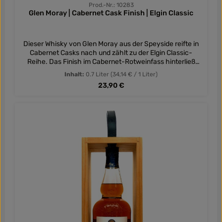
Prod.-Nr.: 10283
Glen Moray | Cabernet Cask Finish | Elgin Classic
Dieser Whisky von Glen Moray aus der Speyside reifte in
Cabernet Casks nach und zählt zu der Elgin Classic-
Reihe. Das Finish im Cabernet-Rotweinfass hinterließ
Noten von Honig, Apfelkonfitüre und Toffee. Am Gaumen
Inhalt:
0.7 Liter
(34,14 € / 1 Liter)
cremige Vanille, Pfeffer und andere Gewürze, dunkle
Regulärer Preis:
23,90 €
Schokolade und Eichenholzwürze. Im Nacklang zunächst
süßlich, dann trocken mit würzigem Eichenholz.