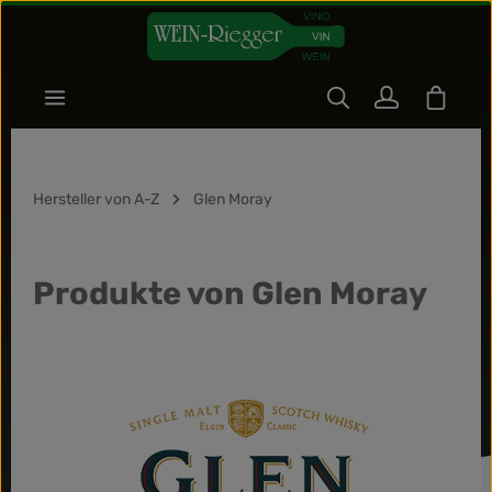
Zum Hauptinhalt springen
Warenk
Hersteller von A-Z
Glen Moray
Produkte von Glen Moray