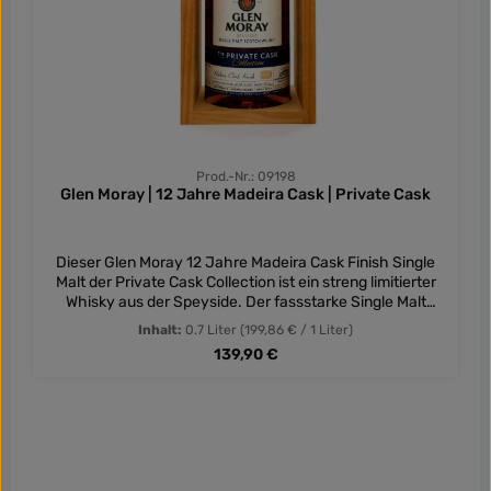
Prod.-Nr.: 09198
Glen Moray | 12 Jahre Madeira Cask | Private Cask
Dieser Glen Moray 12 Jahre Madeira Cask Finish Single
Malt der Private Cask Collection ist ein streng limitierter
Whisky aus der Speyside. Der fassstarke Single Malt
(55,16 % vol) aus der Speyside wurde am 15.10.2008
Inhalt:
0.7 Liter
(199,86 € / 1 Liter)
gebrannt, ist nicht gefärbt oder kühlfiltriert. Die
Regulärer Preis:
139,90 €
Nachreifung im Madeirafass zeigt sich deutlich in Duft
und Geschmack des Glen Moray Whiskys. Dem Madeira,
ein weißer Süßwein, werden kräutrige Noten nachgesagt
und eben diese entdecken wir auch im Glen Moray Private
Cask Selection Single Malt. Sein Charakter offenbart den
angenehmen Duft von nicht ganz reifen Walnüssen und
frischen Äpfeln. Im Geschmack dann auch herber als der