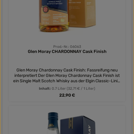
Prod.-Nr.: 06063
Glen Moray CHARDONNAY Cask Finish
Glen Moray Chardonnay Cask Finish: Fassreifung neu
interpretiert Der Glen Moray Chardonnay Cask Finish ist
ein Single Malt Scotch Whisky aus der Elgin Classic-Linie.
Durch die zusätzliche Reifung in ehemaligen
Inhalt:
0.7 Liter
(32,71 € / 1 Liter)
Chardonnay-Weinfässern erhält dieser Whisky
Regulärer Preis:
22,90 €
einzigartige Geschmacksnoten, die Frische und Süße in
perfekter Balance vereint. Aromen: In der Nase
präsentiert sich der Glen Moray Chardonnay Cask Finish
frisch und einladend. Aromen von Äpfeln, Birnenbonbons
und Limettentarte verbinden sich mit süßen, kandierten
Noten und einem Hauch von Zimt. Geschmack: Beim
ersten Schluck entfaltet sich ein reiches Bouquet von