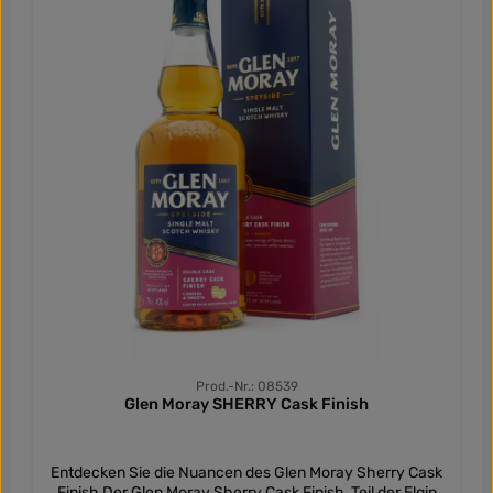
angenehm einladendes Bouquet. Geschmack: Beim
ersten Schluck entfaltet sich eine leichte malzige Süße,
begleitet von Nuancen von Buttertoffee, schwarzer
Johannisbeere und einem duftenden Hauch von
Zitronengras. Diese Kombination sorgt für ein
angenehmes und ausgewogenes
Geschmackserlebnis. Abgang: Der Abgang des Glen
Moray Classic ist warm mit karamellisierten
Zitrusfrüchten, die langsam verschwinden und subtile
Gewürznoten freilegen. Diese sanften Nuancen verleihen
dem Whisky einen eleganten Abschluss. Leicht, weich
und fruchtig ist der Glen Moray Classic der perfekte
Einstieg in die Welt des Single Malt Scotch Whiskys. Er
verkörpert die Aromen, für die Glen Moray und Speyside
weltweit geliebt werden. Zugänglich und leicht zu trinken,
reift der Classic von Glen Moray vollständig in
amerikanischen Eichenfässern und öffnet die Tür zur
Entdeckung der restlichen Glen Moray Whiskys.
Prod.-Nr.: 08539
Glen Moray SHERRY Cask Finish
Entdecken Sie die Nuancen des Glen Moray Sherry Cask
Finish Der Glen Moray Sherry Cask Finish, Teil der Elgin