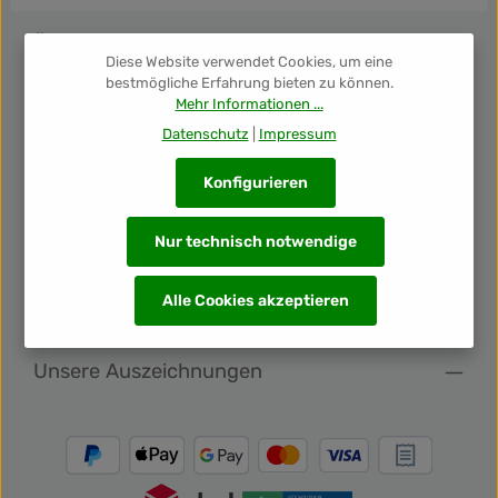
Glen Moray PX Sherry Fass aus der gleichnamigen Reihe
und mit Noten von dunkler Schokolade.
Öffnungszeiten
Diese Website verwendet Cookies, um eine
bestmögliche Erfahrung bieten zu können.
Mehr Informationen ...
Über uns
Datenschutz
|
Impressum
Shop Info
Konfigurieren
Folge uns
Nur technisch notwendige
Alle Cookies akzeptieren
Newsletter
Unsere Auszeichnungen