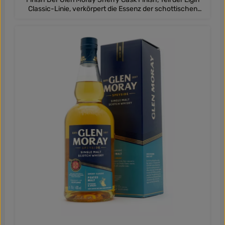
Classic-Linie, verkörpert die Essenz der schottischen
Whiskytradition mit einem Hauch von Eleganz und
Raffinesse. Durch seine Nachreifung in Sherryfässern
bietet dieser Whisky ein Geschmackserlebnis, das die
Sinne begeistert. Aromen: Das Bouquet dieses Whiskys
vereint Noten von Rosinen und Feigen mit einem Hauch
von geröstetem Zimt und Toffee. Diese verlockenden
Aromen verleihen dem Whisky eine reiche und einladende
Art, die neugierig auf den Geschmack macht.
Geschmack: Beim ersten Schluck präsentiert sich der
Glen Moray Sherry Cask Finish mit einer Eiche-Vanille-
Note, die sich allmählich in schmelzende dunkle
Schokolade, Ingwer, Nelken und Muskatnuss verwandelt.
Diese komplexe Geschmackskomposition bietet eine
ausgewogene Mischung aus Süße und Würze, die den
Gaumen verwöhnt. Abgang: Der Abgang ist reichhaltig
und langanhaltend, mit wärmenden Gewürznoten, die
neben cremigen Mokka-Schokoladennoten klingen.
Dieser harmonische Ausklang rundet das
Geschmackserlebnis ab und hinterlässt einen bleibenden
Eindruck.Entdecken Sie die fein abgestimmte Eleganz und
den unverwechselbaren Charakter des Glen Moray
Sherry Cask Finish und lassen Sie sich von seinem
ansprechenden Geschmacksprofil verführen.