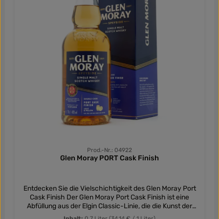
karamellisierten tropischen Früchten, die von einem
Hauch frisch gemahlenem Pfeffer und Vanille begleitet
werden. Diese Kombination schafft eine
außergewöhnliche Geschmackstiefe und Komplexität.
Abgang: Der Abgang des Glen Moray Chardonnay Cask
Finish ist sanft floral mit Anklängen von nussiger Vanille
und etwas Zimt. Diese subtilen Nuancen runden das
Geschmackserlebnis ab und hinterlassen einen
angenehmen Eindruck. Der Glen Moray Chardonnay Cask
Finish ist ein gelungener Whisky mit Weinfass-Finish.
Tauchen Sie ein in die Welt des Glen Moray Chardonnay
Cask Finish und entdecken Sie eine harmonische Fusion
von Whisky und Chardonnay.
Prod.-Nr.: 04922
Glen Moray PORT Cask Finish
Entdecken Sie die Vielschichtigkeit des Glen Moray Port
Cask Finish Der Glen Moray Port Cask Finish ist eine
Abfüllung aus der Elgin Classic-Linie, die die Kunst der
Fassreifung neu interpretiert. Durch die Nachreifung in
Inhalt:
0.7 Liter
(34,14 € / 1 Liter)