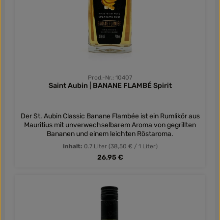
Prod.-Nr.: 10407
Saint Aubin | BANANE FLAMBÉ Spirit
Der St. Aubin Classic Banane Flambée ist ein Rumlikör aus
Mauritius mit unverwechselbarem Aroma von gegrillten
Bananen und einem leichten Röstaroma.
Inhalt:
0.7 Liter
(38,50 € / 1 Liter)
Regulärer Preis:
26,95 €