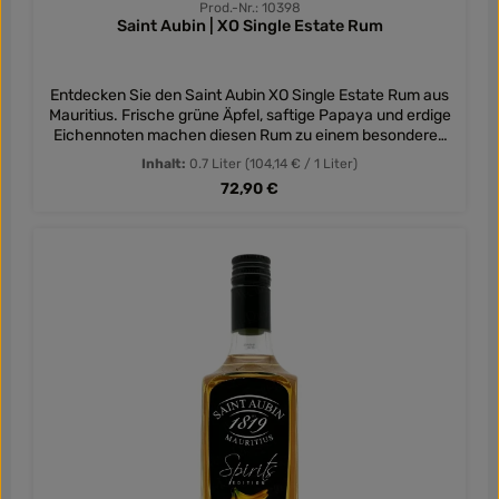
Prod.-Nr.: 10398
Saint Aubin | XO Single Estate Rum
Entdecken Sie den Saint Aubin XO Single Estate Rum aus
Mauritius. Frische grüne Äpfel, saftige Papaya und erdige
Eichennoten machen diesen Rum zu einem besonderen
Genuss.
Inhalt:
0.7 Liter
(104,14 € / 1 Liter)
Regulärer Preis:
72,90 €