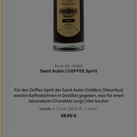
Prod.-Nr.: 10405
Saint Aubin | COFFEE Spirit
Für den Coffee Spirit der Saint Aubin Distillery (Mauritius)
werden Kaffeebohnen in Destillat gegeben, was für einen
besonderen Charakter sorgt | Hier kaufen
Inhalt:
0.7 Liter
(55,57 € / 1 Liter)
Regulärer Preis:
38,90 €