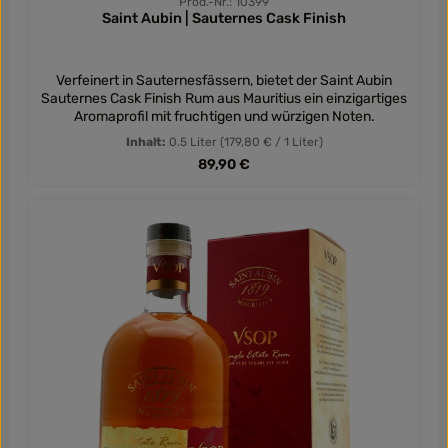
Prod.-Nr.: 10399
Saint Aubin | Sauternes Cask Finish
Verfeinert in Sauternesfässern, bietet der Saint Aubin
Sauternes Cask Finish Rum aus Mauritius ein einzigartiges
Aromaprofil mit fruchtigen und würzigen Noten.
Inhalt:
0.5 Liter
(179,80 € / 1 Liter)
Regulärer Preis:
89,90 €