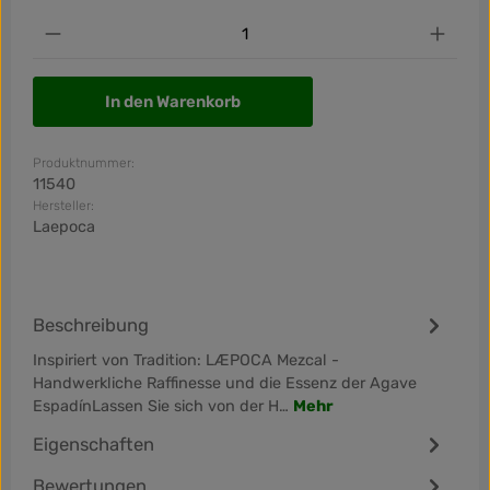
Produkt Anzahl: Gib den gewünschten Wert ein od
In den Warenkorb
Produktnummer:
11540
Hersteller:
Laepoca
Beschreibung
Inspiriert von Tradition: LÆPOCA Mezcal -
Handwerkliche Raffinesse und die Essenz der Agave
EspadínLassen Sie sich von der H…
Mehr
Eigenschaften
Bewertungen