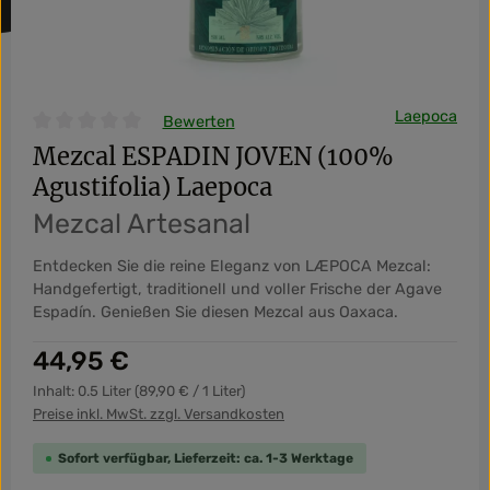
Laepoca
Bewerten
Durchschnittliche Bewertung von 0 von 5 Sternen
Mezcal ESPADIN JOVEN (100%
Agustifolia) Laepoca
Mezcal Artesanal
Entdecken Sie die reine Eleganz von LÆPOCA Mezcal:
Handgefertigt, traditionell und voller Frische der Agave
Espadín. Genießen Sie diesen Mezcal aus Oaxaca.
Regulärer Preis:
44,95 €
Inhalt:
0.5 Liter
(89,90 € / 1 Liter)
Preise inkl. MwSt. zzgl. Versandkosten
Sofort verfügbar, Lieferzeit: ca. 1-3 Werktage