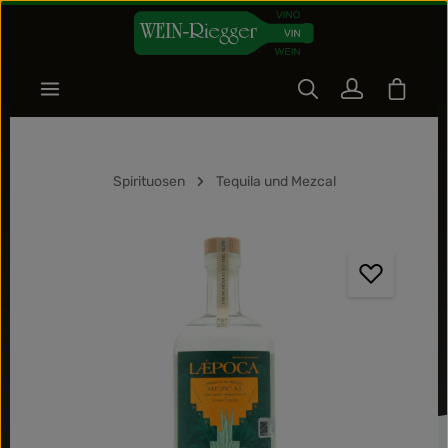
Zum Hauptinhalt springen
Warenk
Spirituosen
Tequila und Mezcal
Bildergalerie überspringen