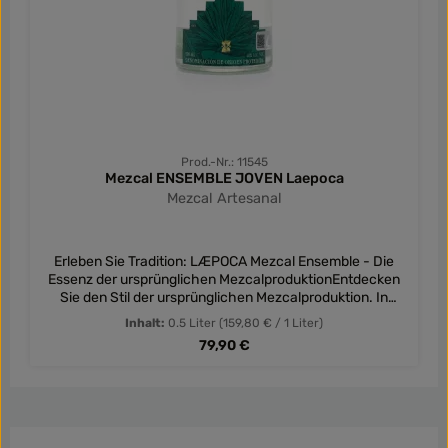
Prod.-Nr.: 11545
Mezcal ENSEMBLE JOVEN Laepoca
Mezcal Artesanal
Erleben Sie Tradition: LÆPOCA Mezcal Ensemble - Die
Essenz der ursprünglichen MezcalproduktionEntdecken
Sie den Stil der ursprünglichen Mezcalproduktion. In
Anlehnung an die traditionelle Herstellung werden
Inhalt:
0.5 Liter
(159,80 € / 1 Liter)
verschiedene Agavensorten harmonisch vereint, um ein
Regulärer Preis:
79,90 €
unvergleichliches Geschmackserlebnis zu bieten. Von der
Tradition inspiriert und handgefertigt, bietet dieser Mezcal
eine Vielfalt von Aromen und Geschmacksrichtungen aus
vier verschiedenen Agavensorten: Espadin (40%), Cuishe
(20%), Tobala (20%) und Tepeztate (20%). Dieser Mezcal
Ensemble Joven ist eine Hommage an die traditionelle