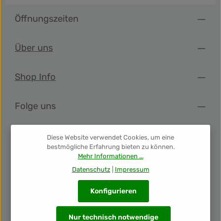
Herstellung von Mezcal, als Ensamble Mezcals die Regel
waren. In früheren Jahren wurden verschiedene
Öffnungszeiten
Agavensorten verwendet, die reif waren, was zu
vielschichtigen und komplexen Geschmacksprofilen
führte. Diese Tradition wird mit LÆPOCA Mezcal Ensemble
Über uns
fortgeführt.Der Herstellungsprozess beginnt mit der
sorgfältigen Auswahl und Ernte der Agavenherzen, die
dann in einem traditionellen Erdloch geröstet werden.
Shop Info
Anschließend werden sie zerkleinert und zur
Fermentation gebracht. Nach der doppelten Destillation
werden die verschiedenen Mezcals harmonisch vereint
und von Hand abgefüllt.Jeder Schluck dieses Laepoca
Folge uns
Ensembles Joven ist eine Entdeckungsreise durch die
reiche Vielfalt und Geschichte des Mezcals.
Newsletter
Diese Website verwendet Cookies, um eine
bestmögliche Erfahrung bieten zu können.
Mehr Informationen ...
Unsere Auszeichnungen
Datenschutz
|
Impressum
Konfigurieren
Nur technisch notwendige