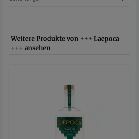
Produktgalerie überspringen
Weitere Produkte von +++ Laepoca
+++ ansehen