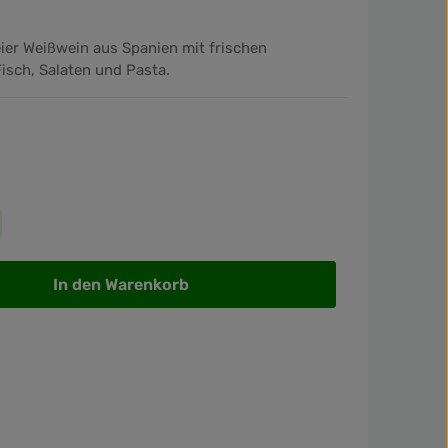
eier Weißwein aus Spanien mit frischen
Fisch, Salaten und Pasta.
wünschten Wert ein oder benutze die Sch
In den Warenkorb