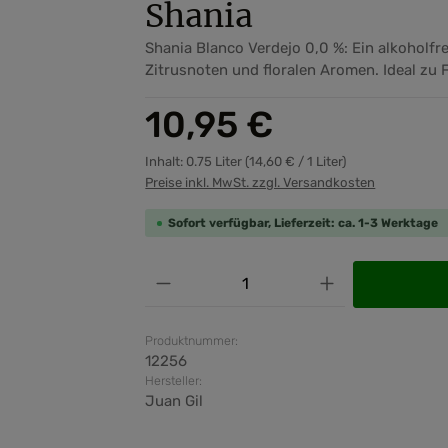
Shania
Shania Blanco Verdejo 0,0 %: Ein alkoholfr
Zitrusnoten und floralen Aromen. Ideal zu 
Regulärer Preis:
10,95 €
Inhalt:
0.75 Liter
(14,60 € / 1 Liter)
Preise inkl. MwSt. zzgl. Versandkosten
Sofort verfügbar, Lieferzeit: ca. 1-3 Werktage
Produkt Anzahl: Gib den ge
Produktnummer:
12256
Hersteller:
Juan Gil