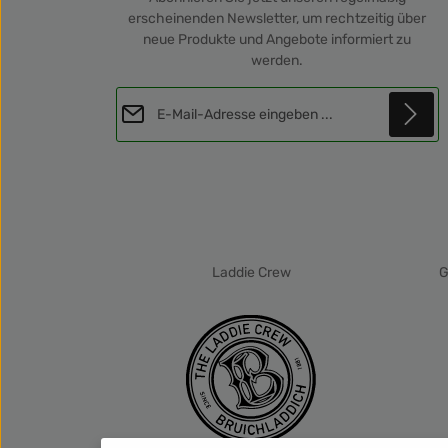
erscheinenden Newsletter, um rechtzeitig über
neue Produkte und Angebote informiert zu
werden.
E-Mail-Adresse*
Diese Seite ist durch reCAPTCHA geschützt und es gelten die
Datenschutz
Datenschutzrichtlinie
und
Nutzungsbedingungen
.
Die mit einem Stern (*) markierten Felder sind
Ich habe die
Datenschutzbestimmungen
Pflichtfelder.
zur Kenntnis genommen und die
AGB
gelesen und bin mit ihnen einverstanden.
*
Laddie Crew
G