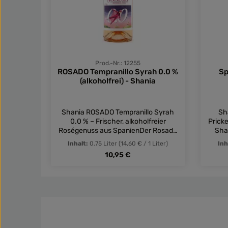
Prod.-Nr.: 12255
ROSADO Tempranillo Syrah 0.0 %
Sp
(alkoholfrei) - Shania
Shania ROSADO Tempranillo Syrah
Sh
0.0 % – Frischer, alkoholfreier
Prick
Roségenuss aus SpanienDer Rosado
Sha
Tempranillo Syrah 0.0 % aus der
Tempra
Inhalt:
0.75 Liter
(14,60 € / 1 Liter)
Inh
'Shania'-Linie von Bodegas Juan Gil
alkoh
Regulärer Preis:
10,95 €
ist der perfekte alkoholfreie Rosé, der
Mo
durch ein innovatives
frucht
Entalkoholisierungsverfahren seinen
und Z
Produkt Anzahl: Gib den gewü
Pro
vollen Geschmack bewahrt. Der Wein
diese
vereint die charakteristischen
mit e
Aromen von Tempranillo und Syrah,
feine
ohne dabei Alkohol zu enthalten. Wie
Johann
schmeckt der Shania ROSADO
elega