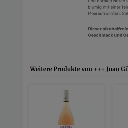
und floralen Noten
blumig mit einer fe
Meeresfrüchten, Sal
Dieser alkoholfreie
Geschmack und Genu
Produktgalerie überspringen
Weitere Produkte von +++ Juan Gi