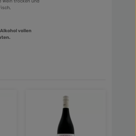
e Wein trocken und
Fisch,
 Alkohol vollen
hten.