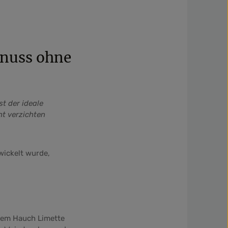
enuss ohne
t der ideale
ht verzichten
wickelt wurde,
inem Hauch Limette