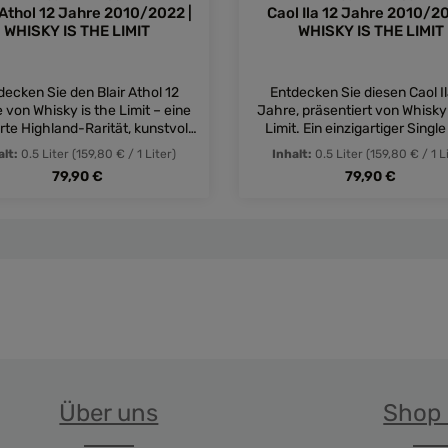
 Athol 12 Jahre 2010/2022 |
Caol Ila 12 Jahre 2010/20
WHISKY IS THE LIMIT
WHISKY IS THE LIMIT
decken Sie den Blair Athol 12
Entdecken Sie diesen Caol Il
 von Whisky is the Limit – eine
Jahre, präsentiert von Whisky 
erte Highland-Rarität, kunstvoll
Limit. Ein einzigartiger Single
ft und abgefüllt in der Schweiz.
Scotch aus der größten Isl
alt:
0.5 Liter
(159,80 € / 1 Liter)
Inhalt:
0.5 Liter
(159,80 € / 1 L
Ein exklusiver Genuss für
Destillerie, meisterhaft gereift
Regulärer Preis:
Regulärer Preis:
79,90 €
79,90 €
pruchsvolle Whisky-Kenner!
Schweiz von WITL.
nschten Wert ein oder benutze die Schal
dukt Anzahl: Gib den gewünschten Wert e
Produkt Anzahl: 
Über uns
Shop 