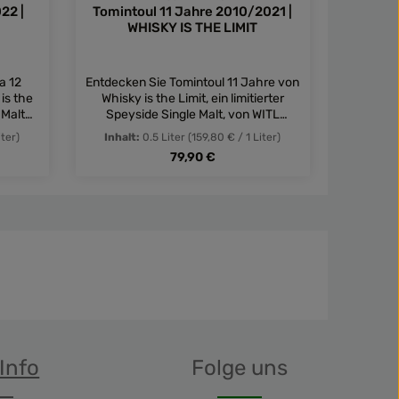
22 |
Tomintoul 11 Jahre 2010/2021 |
Whitlaw
WHISKY IS THE LIMIT
2016/20
a 12
Entdecken Sie Tomintoul 11 Jahre von
Entdecke
is the
Whisky is the Limit, ein limitierter
Park) 
 Malt
Speyside Single Malt, von WITL
Abfüllers
ay-
meisterhaft präsentiert. Genießen Sie
Schwe
iter)
Inhalt:
0.5 Liter
(159,80 € / 1 Liter)
Inhalt
 in der
die subtile Süße und die würzige
Scotch
Regulärer Preis:
79,90 €
Finesse in dieser exklusiven Abfüllung!
Latour-F
Frü
tflächen um die Anzahl zu erhöhen oder 
in oder benutze die Schaltflächen um di
Gib den gewünschten Wert ein oder benut
Produkt Anzahl: Gib den gewün
Prod
Info
Folge uns