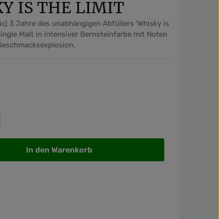
KY IS THE LIMIT
ic) 3 Jahre des unabhängigen Abfüllers 'Whisky is
ingle Malt in intensiver Bernsteinfarbe mit Noten
 Geschmacksexplosion.
wünschten Wert ein oder benutze die Sch
In den Warenkorb