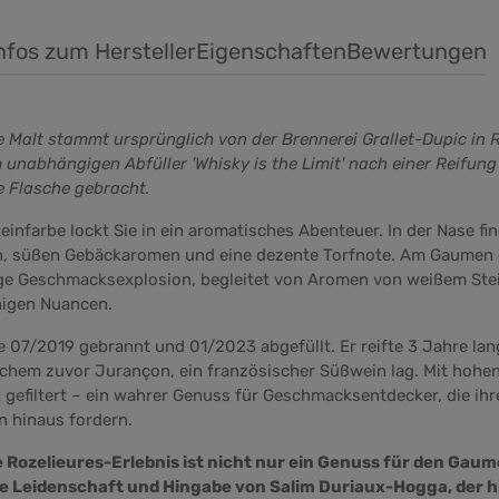
nfos zum Hersteller
Eigenschaften
Bewertungen
e Malt stammt ursprünglich von der Brennerei Grallet-Dupic in 
nabhängigen Abfüller 'Whisky is the Limit' nach einer Reifung
e Flasche gebracht.
einfarbe lockt Sie in ein aromatisches Abenteuer. In der Nase fi
n, süßen Gebäckaromen und eine dezente Torfnote. Am Gaumen en
ge Geschmacksexplosion, begleitet von Aromen von weißem St
igen Nuancen.
 07/2019 gebrannt und 01/2023 abgefüllt. Er reifte 3 Jahre lan
lchem zuvor Jurançon, ein französischer Süßwein lag. Mit hohen
 gefiltert – ein wahrer Genuss für Geschmacksentdecker, die ihr
en hinaus fordern.
e Rozelieures-Erlebnis ist nicht nur ein Genuss für den Gau
ie Leidenschaft und Hingabe von Salim Duriaux-Hogga, der 