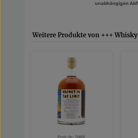
unabhängigen Abfü
Produktgalerie überspringen
Weitere Produkte von +++ Whisky 
Prod.-Nr.: 11488