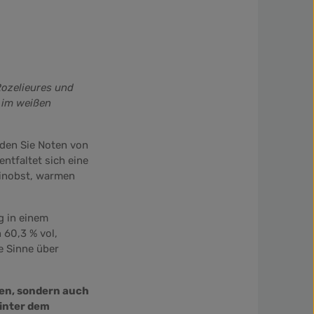
Rozelieures und
 im weißen
nden Sie Noten von
tfaltet sich eine
einobst, warmen
g
in einem
 60,3 % vol,
e Sinne über
men, sondern auch
hinter dem