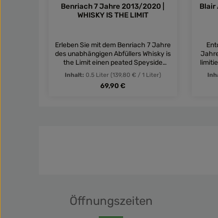
Benriach 7 Jahre 2013/2020 |
Blair
WHISKY IS THE LIMIT
Erleben Sie mit dem Benriach 7 Jahre
Ent
des unabhängigen Abfüllers Whisky is
Jahre
the Limit einen peated Speyside
limiti
Single Malt, der im französischen
gerei
Inhalt:
0.5 Liter
(139,80 € / 1 Liter)
Inh
Banyuls-Süßweinfass reifte. Ein
Regulärer Preis:
69,90 €
Schweizer Meisterstück für
ans
anspruchsvolle Genießer!
Produkt Anzahl: Gib den gewü
Pro
Öffnungszeiten