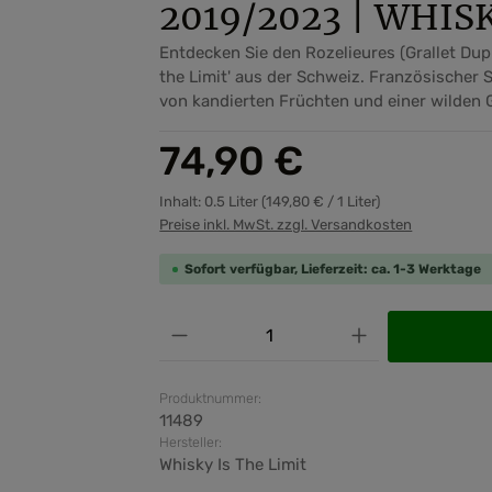
2019/2023 | WHIS
Entdecken Sie den Rozelieures (Grallet Dup
the Limit' aus der Schweiz. Französischer S
von kandierten Früchten und einer wilden
Regulärer Preis:
74,90 €
Inhalt:
0.5 Liter
(149,80 € / 1 Liter)
Preise inkl. MwSt. zzgl. Versandkosten
Sofort verfügbar, Lieferzeit: ca. 1-3 Werktage
Produkt Anzahl: Gib den ge
Produktnummer:
11489
Hersteller:
Whisky Is The Limit