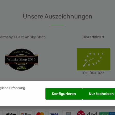
Unsere Auszeichnungen
ermany's Best Whisky Shop
Biozertifiziert
DE-ÖKO-037
gliche Erfahrung
Konfigurieren
Nur technisch