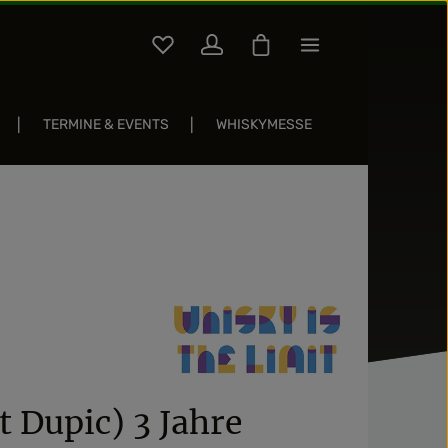
Du hast 0 Produkte auf dem Merkzettel
Warenkorb enthält 0 Pos
TERMINE & EVENTS
WHISKYMESSE
Sternen
t Dupic) 3 Jahre