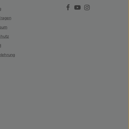
g
Fragen
ssum
chutz
B
elehrung