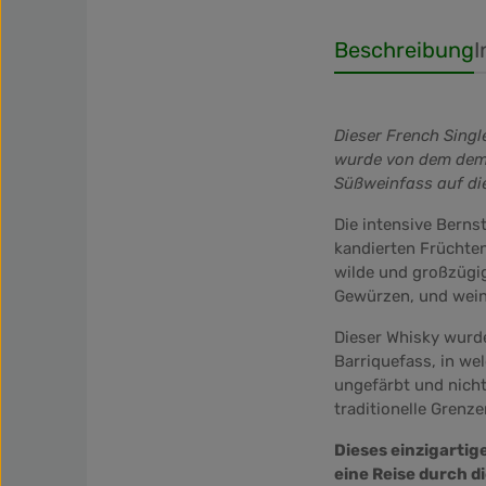
Beschreibung
I
Dieser French Singl
wurde von dem dem u
Süßweinfass auf di
Die intensive Bernst
kandierten Früchte
wilde und großzügi
Gewürzen, und wein
Dieser Whisky wurde
Barriquefass, in we
ungefärbt und nicht
traditionelle Grenz
Dieses einzigartig
eine Reise durch d