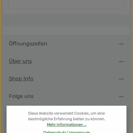
Öffnungszeiten
Über uns
Shop Info
Folge uns
Newsletter
Diese Website verwendet Cookies, um eine
bestmögliche Erfahrung bieten zu können.
Mehr Informationen ...
Unsere Auszeichnungen
Datenschutz
|
Impressum