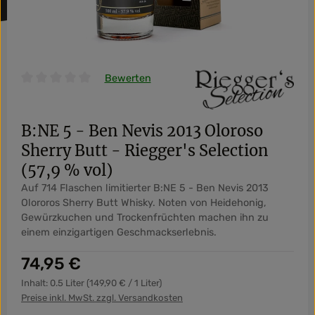
Bewerten
Durchschnittliche Bewertung von 0 von 5 Sternen
B:NE 5 - Ben Nevis 2013 Oloroso
Sherry Butt - Riegger's Selection
(57,9 % vol)
Auf 714 Flaschen limitierter B:NE 5 - Ben Nevis 2013
Olororos Sherry Butt Whisky. Noten von Heidehonig,
Gewürzkuchen und Trockenfrüchten machen ihn zu
einem einzigartigen Geschmackserlebnis.
Regulärer Preis:
74,95 €
Inhalt:
0.5 Liter
(149,90 € / 1 Liter)
Preise inkl. MwSt. zzgl. Versandkosten