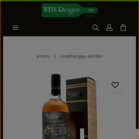
Zum Hauptinhalt springen
Warenk
Whisky
Unabhängige Abfüller
Bildergalerie überspringen