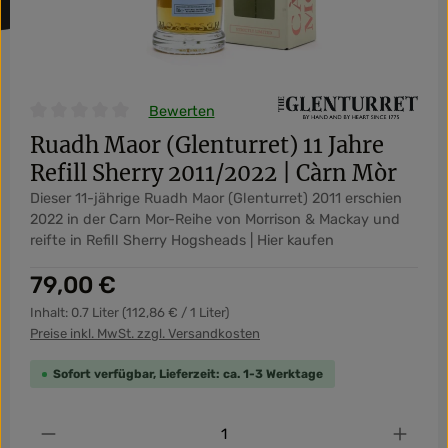
Bewerten
Durchschnittliche Bewertung von 0 von 5 Sternen
Ruadh Maor (Glenturret) 11 Jahre
Refill Sherry 2011/2022 | Càrn Mòr
Dieser 11-jährige Ruadh Maor (Glenturret) 2011 erschien
2022 in der Carn Mor-Reihe von Morrison & Mackay und
reifte in Refill Sherry Hogsheads | Hier kaufen
Regulärer Preis:
79,00 €
Inhalt:
0.7 Liter
(112,86 € / 1 Liter)
Preise inkl. MwSt. zzgl. Versandkosten
Sofort verfügbar, Lieferzeit: ca. 1-3 Werktage
Produkt Anzahl: Gib den gewünschten Wert ein od