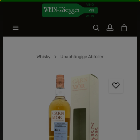
Zum Hauptinhalt springen
Warenk
Whisky
Unabhängige Abfüller
Bildergalerie überspringen