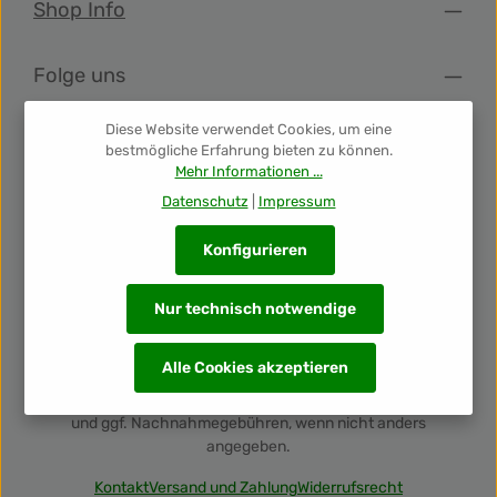
Shop Info
Folge uns
Diese Website verwendet Cookies, um eine
Newsletter
bestmögliche Erfahrung bieten zu können.
Mehr Informationen ...
Datenschutz
|
Impressum
Unsere Auszeichnungen
Konfigurieren
Nur technisch notwendige
Alle Cookies akzeptieren
Alle Preise inkl. gesetzl. Mehrwertsteuer zzgl.
Versandkosten
und ggf. Nachnahmegebühren, wenn nicht anders
angegeben.
Kontakt
Versand und Zahlung
Widerrufsrecht