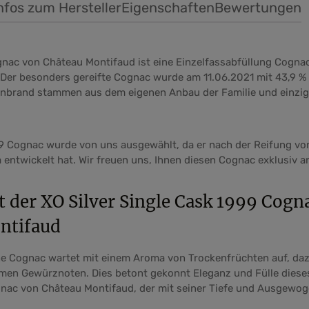
nfos zum Hersteller
Eigenschaften
Bewertungen
gnac von Château Montifaud ist eine Einzelfassabfüllung Cogna
Der besonders gereifte Cognac wurde am 11.06.2021 mit 43,9 % v
inbrand stammen aus dem eigenen Anbau der Familie und einzig 
99 Cognac wurde von uns ausgewählt, da er nach der Reifung vo
ntwickelt hat. Wir freuen uns, Ihnen diesen Cognac exklusiv 
 der XO Silver Single Cask 1999 Cogn
ntifaud
ne Cognac wartet mit einem Aroma von Trockenfrüchten auf, d
rmen Gewürznoten. Dies betont gekonnt Eleganz und Fülle diese
nac von Château Montifaud, der mit seiner Tiefe und Ausgewog