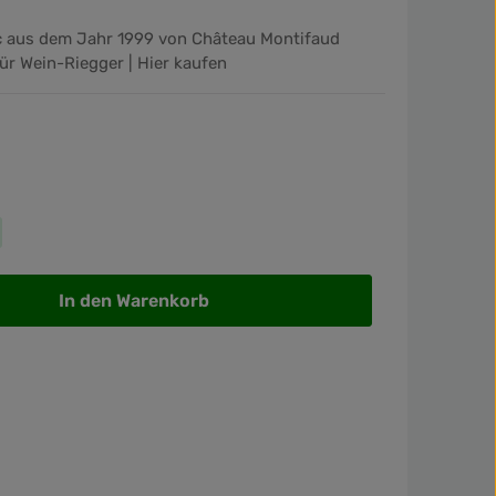
ac aus dem Jahr 1999 von Château Montifaud
für Wein-Riegger | Hier kaufen
wünschten Wert ein oder benutze die Sch
In den Warenkorb