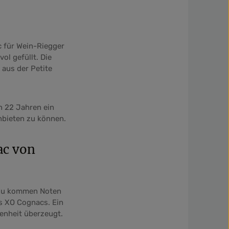
c für Wein-Riegger
ol gefüllt. Die
aus der Petite
n 22 Jahren ein
anbieten zu können.
ac von
azu kommen Noten
s XO Cognacs. Ein
enheit überzeugt.