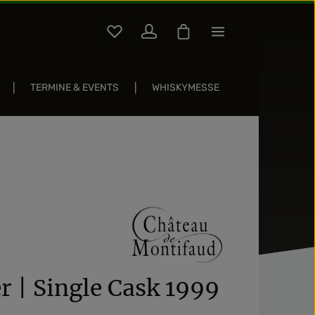
Du hast 0 Produkte auf dem Merkzettel
Warenkorb enthält 0 Pos
TERMINE & EVENTS
WHISKYMESSE
Sternen
r | Single Cask 1999