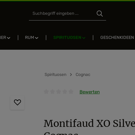
NER
RUM
SPIRITUOSEN
GESCHENKIDEEN
Spirituosen
Cognac
Bewerten
Durchschnittliche Bewertung von 0 von 5 
Montifaud XO Silve