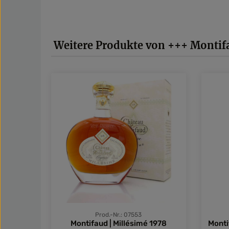
Produktgalerie überspringen
Weitere Produkte von +++ Montif
Prod.-Nr.: 07553
Montifaud | Millésimé 1978
Monti