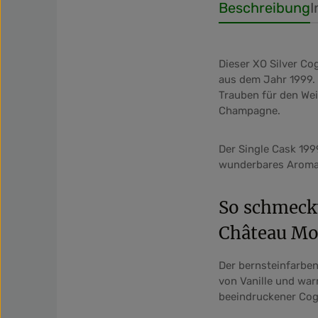
Beschreibung
I
Dieser XO Silver Co
aus dem Jahr 1999. 
Trauben für den We
Champagne.
Der Single Cask 19
wunderbares Aroma e
So schmeckt
Château Mo
Der bernsteinfarbe
von Vanille und wa
beeindruckener Cog