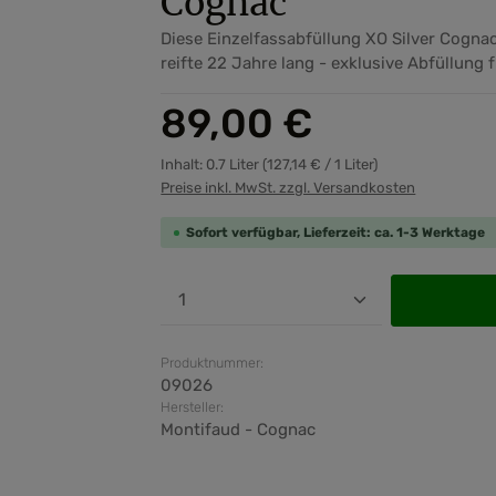
Cognac
Diese Einzelfassabfüllung XO Silver Cogn
reifte 22 Jahre lang - exklusive Abfüllung 
Regulärer Preis:
89,00 €
Inhalt:
0.7 Liter
(127,14 € / 1 Liter)
Preise inkl. MwSt. zzgl. Versandkosten
Sofort verfügbar, Lieferzeit: ca. 1-3 Werktage
Produkt Anzahl: Gib den ge
Produktnummer:
09026
Hersteller:
Montifaud - Cognac