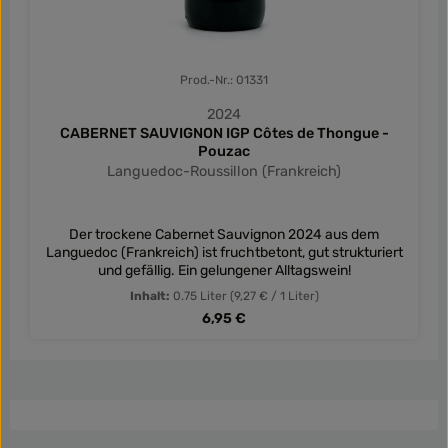
Prod.-Nr.: 01331
2024
CABERNET SAUVIGNON IGP Côtes de Thongue -
Pouzac
Languedoc-Roussillon (Frankreich)
Der trockene Cabernet Sauvignon 2024 aus dem
Languedoc (Frankreich) ist fruchtbetont, gut strukturiert
und gefällig. Ein gelungener Alltagswein!
Inhalt:
0.75 Liter
(9,27 € / 1 Liter)
Regulärer Preis:
6,95 €