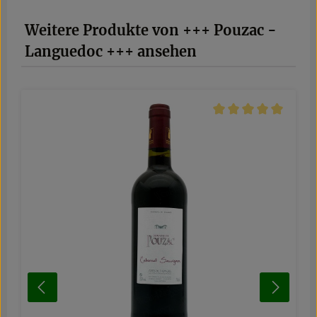
Produktgalerie überspringen
Weitere Produkte von +++ Pouzac -
Languedoc +++ ansehen
Durchschnittliche Be