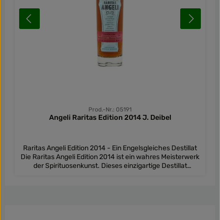
Prod.-Nr.: 05191
Angeli Raritas Edition 2014 J. Deibel
Raritas Angeli Edition 2014 - Ein Engelsgleiches Destillat
Die Raritas Angeli Edition 2014 ist ein wahres Meisterwerk
der Spirituosenkunst. Dieses einzigartige Destillat
zeichnet sich durch eine exzellente Balance von Kräutern
und Gewürzen aus, gepaart mit feinen nussigen Aromen.
Im Geschmack offenbart sie fruchtig angenehme Süße,
die sich harmonisch mit zarten Röst- und Nussaromen
abwechselt. Der Nachklang ist unvergleichbar
langanhaltend und verbindet himmlische Süße mit den