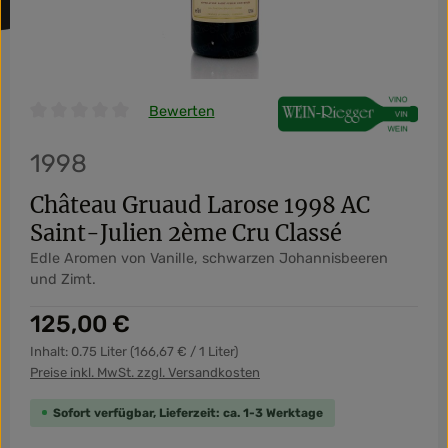
Bewerten
Durchschnittliche Bewertung von 0 von 5 Sternen
1998
Château Gruaud Larose 1998 AC
Saint-Julien 2ème Cru Classé
Edle Aromen von Vanille, schwarzen Johannisbeeren
und Zimt.
Regulärer Preis:
125,00 €
Inhalt:
0.75 Liter
(166,67 € / 1 Liter)
Preise inkl. MwSt. zzgl. Versandkosten
Sofort verfügbar, Lieferzeit: ca. 1-3 Werktage