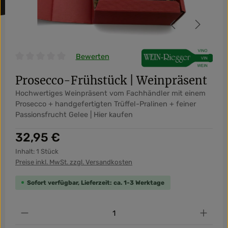
Bewerten
Durchschnittliche Bewertung von 0 von 5 Sternen
Prosecco-Frühstück | Weinpräsent
Hochwertiges Weinpräsent vom Fachhändler mit einem
Prosecco + handgefertigten Trüffel-Pralinen + feiner
Passionsfrucht Gelee | Hier kaufen
Regulärer Preis:
32,95 €
Inhalt:
1 Stück
Preise inkl. MwSt. zzgl. Versandkosten
Sofort verfügbar, Lieferzeit: ca. 1-3 Werktage
Produkt Anzahl: Gib den gewünschten Wert ein od