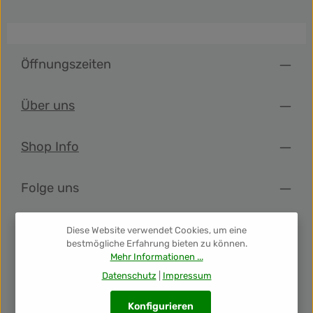
Öffnungszeiten
Über uns
Shop Info
Folge uns
Newsletter
Diese Website verwendet Cookies, um eine
bestmögliche Erfahrung bieten zu können.
Mehr Informationen ...
Unsere Auszeichnungen
Datenschutz
|
Impressum
Konfigurieren