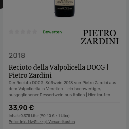
Bewerten
Durchschnittliche Bewertung von 0 von 5 Sternen
2018
Recioto della Valpolicella DOCG |
Pietro Zardini
Der Recioto DOCG-Süßwein 2018 von Pietro Zardini aus
dem Valpolicella in Venetien - ein hochwertiger,
ausgeglichener Dessertwein aus Italien | Hier kaufen
Regulärer Preis:
33,90 €
Inhalt:
0.375 Liter
(90,40 € / 1 Liter)
Preise inkl. MwSt. zzgl. Versandkosten