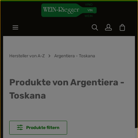
Zum Hauptinhalt springen
Warenk
Hersteller von A-Z
Argentiera - Toskana
Produkte von Argentiera -
Toskana
Produkte filtern