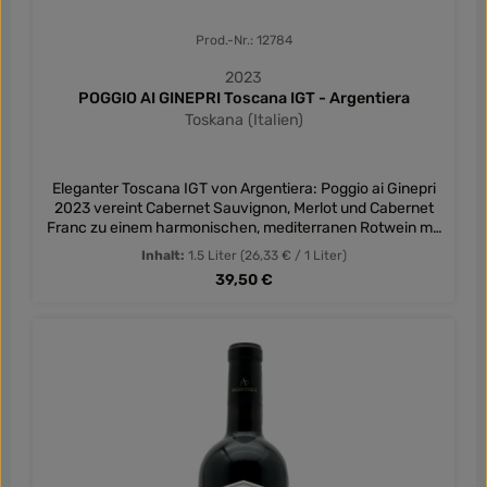
Prod.-Nr.: 12784
2023
POGGIO AI GINEPRI Toscana IGT - Argentiera
Toskana (Italien)
Eleganter Toscana IGT von Argentiera: Poggio ai Ginepri
2023 vereint Cabernet Sauvignon, Merlot und Cabernet
Franc zu einem harmonischen, mediterranen Rotwein mit
Finesse.
Inhalt:
1.5 Liter
(26,33 € / 1 Liter)
Regulärer Preis:
39,50 €