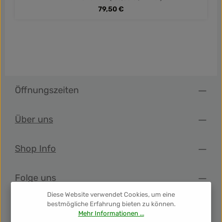
Regulärer Preis:
79,50 €
Öffnungszeiten
Über uns
Shop Info
Folge uns
Diese Website verwendet Cookies, um eine
bestmögliche Erfahrung bieten zu können.
Newsletter
Mehr Informationen ...