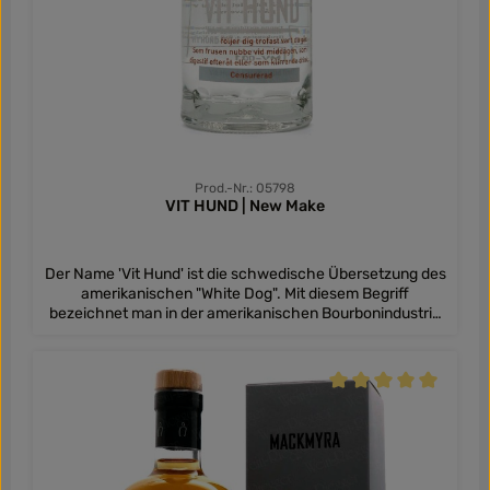
Prod.-Nr.: 05798
VIT HUND | New Make
Der Name 'Vit Hund' ist die schwedische Übersetzung des
amerikanischen "White Dog". Mit diesem Begriff
bezeichnet man in der amerikanischen Bourbonindustrie
das klare Destillat, bevor es zur Reifung in Holzfässer
gegeben wird - ein New Make also. Er wurde mit
Quellwasser auf einen Alkoholgehalt von 46,1 % vol
reduziert. Jung und ungebändigt zeigt sich der Vit Hund
Durchschnittliche Be
von der schwedischen Whisky-Brennerei Mackmyra. Er
offenbart leichte Fruchtaromen und wirkt leicht malzig
mit einer dezenten Süße.