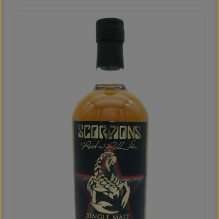
Mitarbeitern bekannt ist. Er kommt mit 47,3 % vol auf die
Flasche, gebrannt wurde am 20.01.2010 und gefüllt am
10.03.2017. Die Mackmyra Warehouse Edition kommt in
kleiner Auflage zu uns nach Deutschland. Die
verschiedenen Small Batch Single Malts lagen in
Bourbon- und Sherryfässern und weisen ein Alter von 6
bis 8 Jahren auf. Sie reiften in unterschiedlichen, zum Teil
sehr außergwöhnlichen Lagern von Mackmyra.