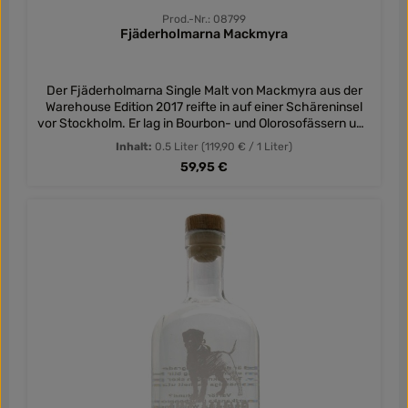
Prod.-Nr.: 08799
Fjäderholmarna Mackmyra
Der Fjäderholmarna Single Malt von Mackmyra aus der
Warehouse Edition 2017 reifte in auf einer Schäreninsel
vor Stockholm. Er lag in Bourbon- und Olorosofässern und
ist auf eine Anzahl von 847 Flaschen limitiert. Gebrannt
Inhalt:
0.5 Liter
(119,90 € / 1 Liter)
wurde der schwedische Whisky am 06.01.2009 und
Regulärer Preis:
59,95 €
gefüllt am 14.02.2017. Von den Mackmyra Whiskys der
Warehouse Edition kommen nur wenige Flaschen nach
Deutschland. Jeder der Single Malts aus der Reihe reifte
in einem anderen Lager.