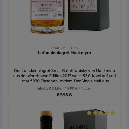
Prod.-Nr.: 08795
Lofsdalenlagret Mackmyra
Der Lofsdalenlagret Small Batch Whisky von Mackmyra
aus der Warehouse Edition 2017 weist 52,0 % vol auf und
ist auf 870 Flaschen limitiert. Der Single Malt aus
Schweden reifte in Bourbon- und Olorosofässern in einem
Inhalt:
0.5 Liter
(119,90 € / 1 Liter)
Lager auf Schwedens zweithöchstem Berg in 1125m
Regulärer Preis:
59,95 €
Höhe. Von dem streng limitierten Mackmyra Whisky sind
nur wenige Flaschen nach Deutschland gekommen.
Durchschnittliche Be