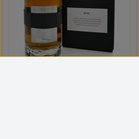
Prod.-Nr.: 07310
Mackmyra Moment EFVA
Ein echtes Schmuckstück präsentiert Mackmyra mit dem
neuen Whisky EFVA aus der Moment-Reihe. Dieser wurde
zusammen mit der schwedischen Schmuckdesignerin
Efva Attling entwickelt und ihr Name als Pate für diesen
Inhalt:
0.7 Liter
(169,29 € / 1 Liter)