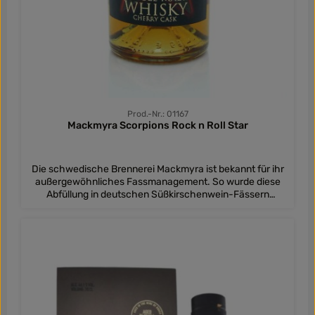
Prod.-Nr.: 01167
Mackmyra Scorpions Rock n Roll Star
Die schwedische Brennerei Mackmyra ist bekannt für ihr
außergewöhnliches Fassmanagement. So wurde diese
Abfüllung in deutschen Süßkirschenwein-Fässern
gefinisht. Das eigentlich besondere ist aber, wem dieser
Whisky gewidmet ist. Niemand anderes als die bekannte
Band 'Scorpions' übernimmt die Patenschaft für diesen
Single Malt. Dieser lagerte zunächst in Bourbon- und
Oloroso-Sherryfässern. Die Musiker sind begeistert von
dem Whisky, der ihnen gewidmet wurde: “Finally, we have
our own Scorpions Whisky ready to be released… we love
it ! This particular whisky gets to its perfect maturity in
extraordinary German sweet cherry wine casks. We hope