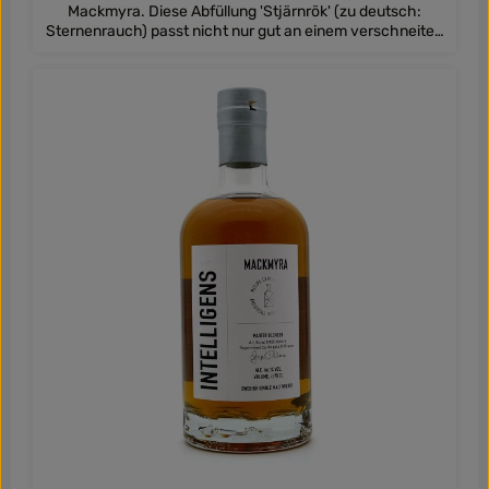
Mackmyra. Diese Abfüllung 'Stjärnrök' (zu deutsch:
Sternenrauch) passt nicht nur gut an einem verschneiten
Wintertag. Der Mackmyra Stjärnrök verbindet fruchtig-
nussige Oloroso-Sherrynoten mit sanftem Pinienrauch.
Der Single Malt aus Schweden reifte in verschiedenen
Fassarten. Die verwendeten Fässer aus schwedischer
Eiche wurden mit Moltebeerenwein gesättigt, daneben
kamen klassischerweise Bourbonfässer zum Einsatz.
Beerige Noten, die ein wenig an Wacholder erinnern, dazu
zarter Rauch und krautige Noten prägen den Charakter
des Stjärnrök Single Malts. Eine spannende Kombination
dank eines außergewöhnlichen Fassmanagements -
gerne einmal selbst probieren!