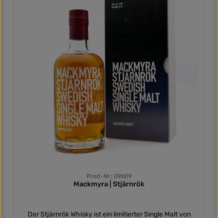
wieder Vanille, Mandeln, Trockenfrüchte und etwas dunkle
Durchschnittliche Be
Schokolade. Auch an Eichenwürze, Birnen und Trauben
denkt man. Die Sonderabfüllung erschien im Frühjahr
2022 und ist limitiert auf 16.000 Flaschen. Die Whiskys
von Mackmyra sind weder gefärbt noch kühlgefiltert.
Prod.-Nr.: 09609
Mackmyra | Stjärnrök
Der Stjärnrök Whisky ist ein limitierter Single Malt von