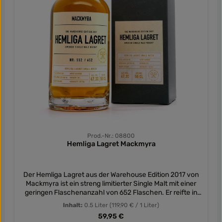
Prod.-Nr.: 08800
Hemliga Lagret Mackmyra
Der Hemliga Lagret aus der Warehouse Edition 2017 von
Mackmyra ist ein streng limitierter Single Malt mit einer
geringen Flaschenanzahl von 652 Flaschen. Er reifte in
Oloroso Sherryfässern in einem heimlichen Lager,
Inhalt:
0.5 Liter
(119,90 € / 1 Liter)
welches von Mackmyra gern als Hobbithöhle bezeichent
Regulärer Preis:
59,95 €
wird und dessen genauer Standort nur wenigen