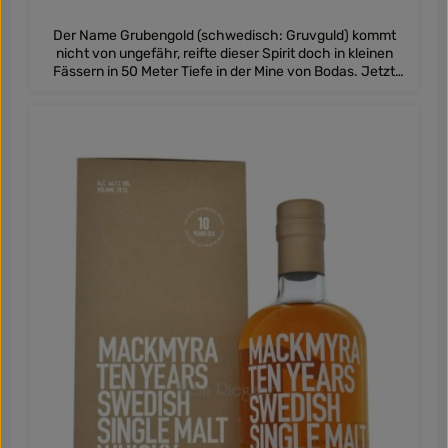
Der Name Grubengold (schwedisch: Gruvguld) kommt
nicht von ungefähr, reifte dieser Spirit doch in kleinen
Fässern in 50 Meter Tiefe in der Mine von Bodas. Jetzt
über der Erde, leuchtet er in einem satten Bernstein mit
goldenen Reflexen. Nicht nur der Ort an dem er lagerte ist
außergewöhnlich, auch die Zusammenstellung der Fässer
und Eichentypen ist besonders. So kamen hauptsächlich
kleine Fässer von 30 Liter bis 128 Liter
Fassungsvermögen zum Einsatz. Dabei wird bei
Mackmyra wieder einmal mit vielen Hölzern hantiert. Ob
Ex-Bourbonfässer, Oloroso-Sherryfässer, schwedische
Eiche oder neue Fässer aus amerikanischer Eiche, in
denen zuvor für eine kurze Zeit Oloroso-Sherry lag - sie
alle trugen an der Entstehung dieses Whiskys ihren Teil
dazu bei. Schon in der Nase versucht der Single Malt sich
selbst zu übertrumpfen. Fruchtige Zitrusnoten, zarte
Birne, rote Johannisbeere, saftige Waldbeeren und die
süßlichen Noten von Rosinen spielen mit würzigen
Aromen und den Röstaromen der Hölzer. Die Süße von
Vanille, Marzipan und Karamell verbinden sich mit den
würzigen Noten von Nüssen, etwas Teer und krautigen
Noten von Anis, Ingwer und getrocknetem Tabak. Die
Aromenvielfalt setzt sich am Gaumen unbeeindruckt