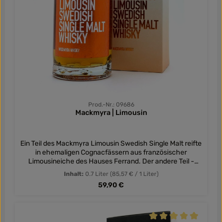
Prod.-Nr.: 09686
Mackmyra | Limousin
Ein Teil des Mackmyra Limousin Swedish Single Malt reifte
in ehemaligen Cognacfässern aus französischer
Limousineiche des Hauses Ferrand. Der andere Teil -
etwas mehr als die Hälfte - lag in Bourbon- und
Inhalt:
0.7 Liter
(85,57 € / 1 Liter)
Sherryfässern, in neuen Fässern aus amerikanischer
Regulärer Preis:
59,90 €
Eiche und in Fässern, welche mit Beerenwein gesättigt
wurden. Mit fruchtigen Anklängen süßer und saurer
Früchte, feiner Vanille und dem Duft von Trockenfrüchten
präsentiert sich der Mackmyra Limousin. Im Geschmack