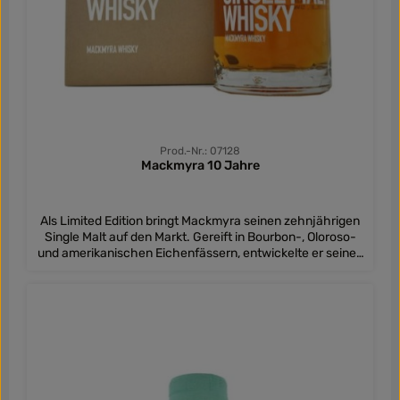
genau so fort. Die rundum gelungene Balance von Würze
und Frucht wird von einer leicht öligen Textur getragen.
Im leicht trocknenden Ende zeigt sich nochmals die
gelungene Komposition aus Frucht, Würze, Kräuter und
der weichen, öligen Textur.
Prod.-Nr.: 07128
Mackmyra 10 Jahre
Als Limited Edition bringt Mackmyra seinen zehnjährigen
Single Malt auf den Markt. Gereift in Bourbon-, Oloroso-
und amerikanischen Eichenfässern, entwickelte er seinen
eleganten und fruchtigen Charakter. Er startet mit einer
würzigen und zugleich beerigen Nase, voll von
getrockneten Früchten, blumigen Aromen, würzigen
Eichennoten und Kräutern. Im Geschmack entwickeln
sich die getrockneten Früchte zu Rosinen. Mit einer
frischen Anisnote geht es über in den langen Abgang, der
wieder die beerigen Früchte und die weichen Holznoten
hervorhebt, begleitet von weinigen Noten.