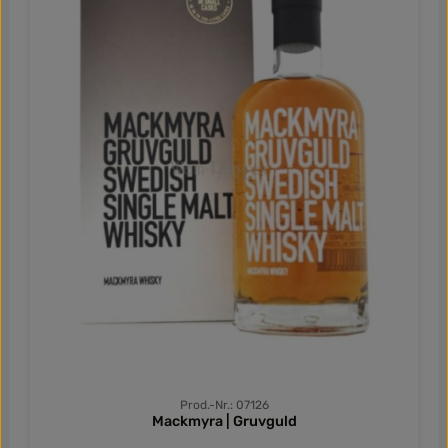
you all enjoy it… let‘s Rock the Night and Taste the Sting!”
Prod.-Nr.: 07126
Mackmyra | Gruvguld