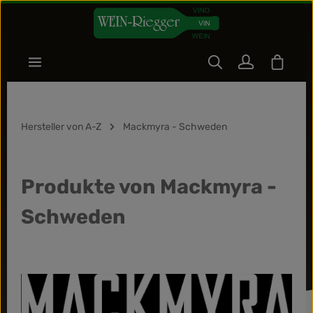
Zum Hauptinhalt springen
Warenk
Hersteller von A-Z
Mackmyra - Schweden
Produkte von Mackmyra -
Schweden