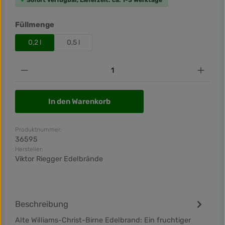
Sofort verfügbar, Lieferzeit: ca. 1-3 Werktage
auswählen
Füllmenge
0,2 l
0,5 l
Produkt Anzahl: Gib den gewünschten Wert ein od
In den Warenkorb
Produktnummer:
36595
Hersteller:
Viktor Riegger Edelbrände
Beschreibung
Alte Williams-Christ-Birne Edelbrand: Ein fruchtiger