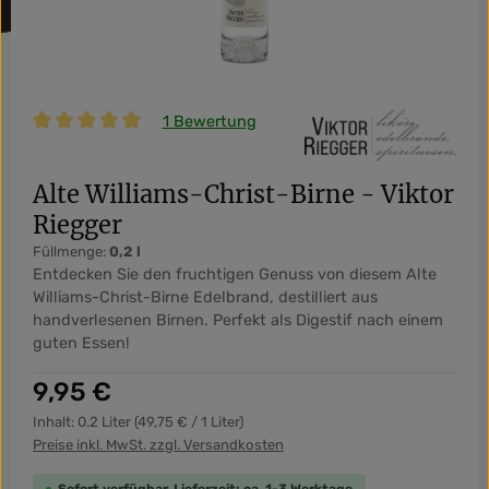
1 Bewertung
Durchschnittliche Bewertung von 5 von 5 Sternen
Alte Williams-Christ-Birne - Viktor
Riegger
Füllmenge:
0,2 l
Entdecken Sie den fruchtigen Genuss von diesem Alte
Williams-Christ-Birne Edelbrand, destilliert aus
handverlesenen Birnen. Perfekt als Digestif nach einem
guten Essen!
Regulärer Preis:
9,95 €
Inhalt:
0.2 Liter
(49,75 € / 1 Liter)
Preise inkl. MwSt. zzgl. Versandkosten