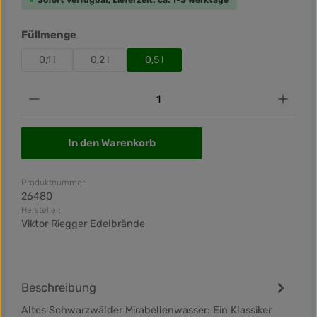
Sofort verfügbar, Lieferzeit: ca. 1-3 Werktage
auswählen
Füllmenge
0,1 l
0,2 l
0,5 l
Produkt Anzahl: Gib den gewünschten Wert ein od
In den Warenkorb
Produktnummer:
26480
Hersteller:
Viktor Riegger Edelbrände
Beschreibung
Altes Schwarzwälder Mirabellenwasser: Ein Klassiker