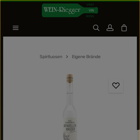
Zum Hauptinhalt springen
Warenk
Spirituosen
Eigene Brände
Bildergalerie überspringen