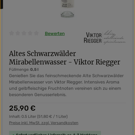
Bewerten
Durchschnittliche Bewertung von 0 von 5 Sternen
Altes Schwarzwälder
Mirabellenwasser - Viktor Riegger
Füllmenge:
0,5 l
Genießen Sie das feinschmeckende Alte Schwarzwälder
Mirabellenwasser von Viktor Riegger. Intensives Aroma
und gelbfleischige Fruchtnoten vereinen sich zu einem
besonderen Genusserlebnis.
Regulärer Preis:
25,90 €
Inhalt:
0.5 Liter
(51,80 € / 1 Liter)
Preise inkl. MwSt. zzgl. Versandkosten