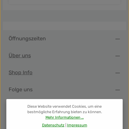
Öffnungszeiten
Über uns
Shop Info
Folge uns
Newsletter
Diese Website verwendet Cookies, um eine
bestmögliche Erfahrung bieten zu können.
Mehr Informationen ...
Unsere Auszeichnungen
Datenschutz
|
Impressum