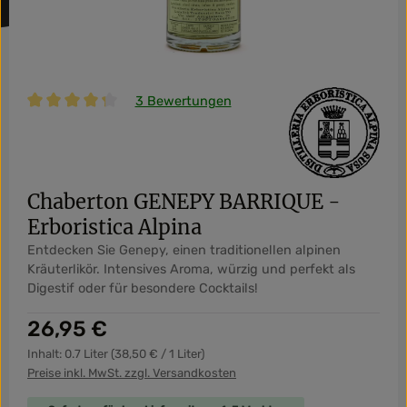
3 Bewertungen
Durchschnittliche Bewertung von 4.33 von 5 Sternen
Chaberton GENEPY BARRIQUE -
Erboristica Alpina
Entdecken Sie Genepy, einen traditionellen alpinen
Kräuterlikör. Intensives Aroma, würzig und perfekt als
Digestif oder für besondere Cocktails!
Regulärer Preis:
26,95 €
Inhalt:
0.7 Liter
(38,50 € / 1 Liter)
Preise inkl. MwSt. zzgl. Versandkosten