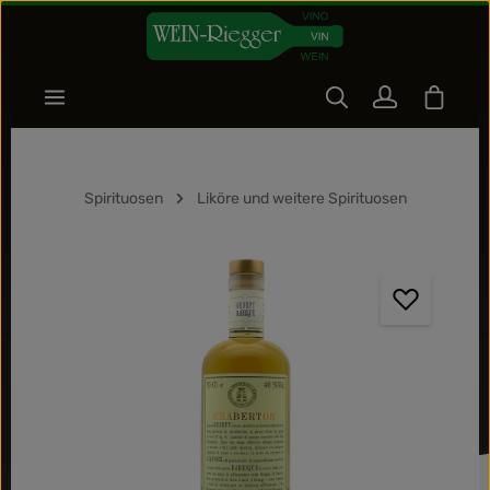
Zum Hauptinhalt springen
Warenk
Spirituosen
Liköre und weitere Spirituosen
Bildergalerie überspringen