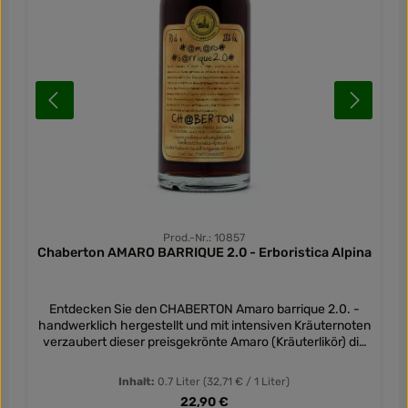
Prod.-Nr.: 10857
Chaberton AMARO BARRIQUE 2.0 - Erboristica Alpina
Entdecken Sie den CHABERTON Amaro barrique 2.0. -
handwerklich hergestellt und mit intensiven Kräuternoten
verzaubert dieser preisgekrönte Amaro (Kräuterlikör) die
Sinne.
Inhalt:
0.7 Liter
(32,71 € / 1 Liter)
Regulärer Preis:
22,90 €