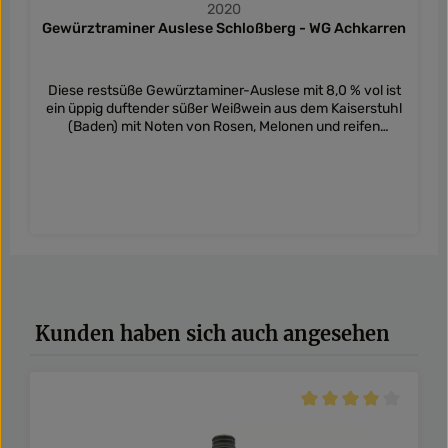
2020
Gewürztraminer Auslese Schloßberg - WG Achkarren
Diese restsüße Gewürztaminer-Auslese mit 8,0 % vol ist
ein üppig duftender süßer Weißwein aus dem Kaiserstuhl
(Baden) mit Noten von Rosen, Melonen und reifen
Früchten.
Produktgalerie überspringen
Kunden haben sich auch angesehen