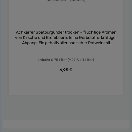
Achkarrer Spätburgunder trocken – fruchtige Aromen
von Kirsche und Brombeere, feine Gerbstoffe, kräftiger
Abgang. Ein gehaltvoller badischer Rotwein mit
Charakter!
Inhalt:
0.75 Liter
(9,27 € / 1 Liter)
Regulärer Preis:
6,95 €