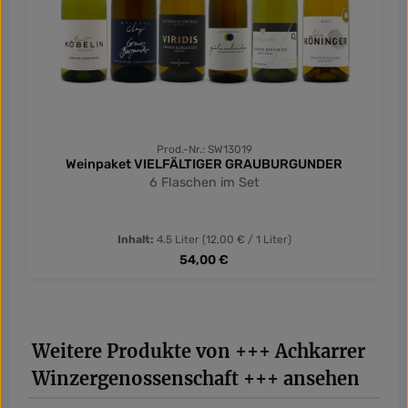
Prod.-Nr.: SW13019
Weinpaket VIELFÄLTIGER GRAUBURGUNDER
6 Flaschen im Set
Inhalt:
4.5 Liter
(12,00 € / 1 Liter)
Regulärer Preis:
54,00 €
Produktgalerie überspringen
Weitere Produkte von +++ Achkarrer
Winzergenossenschaft +++ ansehen