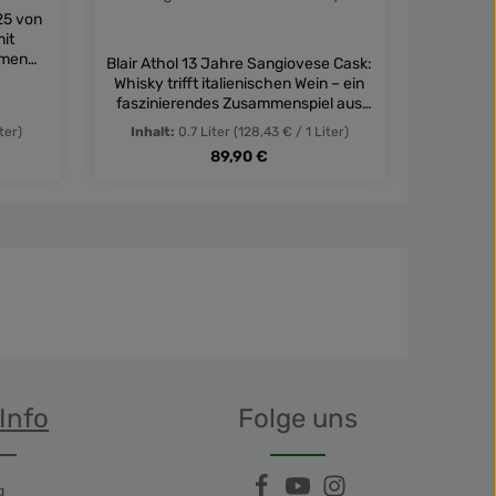
25 von
mit
imen
Blair Athol 13 Jahre Sangiovese Cask:
Caol Il
l.
Whisky trifft italienischen Wein – ein
Rauch,
faszinierendes Zusammenspiel aus
perfek
kräftigen Aromen und samtiger
Deuts
ter)
Inhalt:
0.7 Liter
(128,43 € / 1 Liter)
Inhal
Komplexität.
Regulärer Preis:
89,90 €
in oder benutze die Schaltflächen um di
Gib den gewünschten Wert ein oder benut
Produkt Anzahl: Gib den gewün
Prod
Info
Folge uns
g