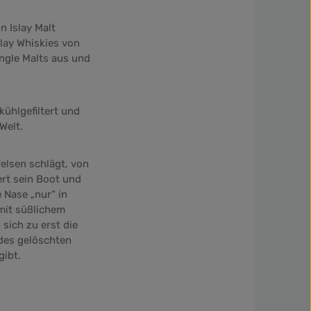
n Islay Malt
Islay Whiskies von
ingle Malts aus und
kühlgefiltert und
Welt.
elsen schlägt, von
rt sein Boot und
 Nase „nur“ in
mit süßlichem
sich zu erst die
des gelöschten
gibt.