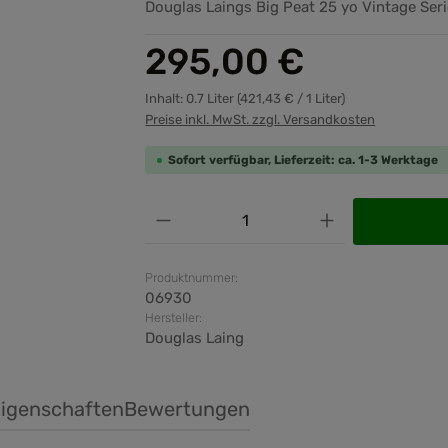
Douglas Laings Big Peat 25 yo Vintage Seri
Regulärer Preis:
295,00 €
Inhalt:
0.7 Liter
(421,43 € / 1 Liter)
Preise inkl. MwSt. zzgl. Versandkosten
Sofort verfügbar, Lieferzeit: ca. 1-3 Werktage
Produkt Anzahl: Gib den ge
Produktnummer:
06930
Hersteller:
Douglas Laing
igenschaften
Bewertungen