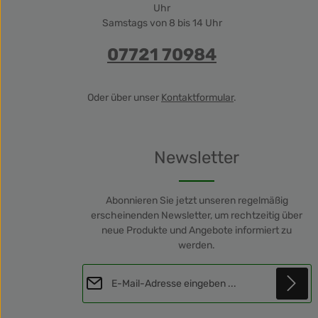
Uhr
Samstags von 8 bis 14 Uhr
07721 70984
Oder über unser
Kontaktformular
.
Newsletter
Abonnieren Sie jetzt unseren regelmäßig
erscheinenden Newsletter, um rechtzeitig über
neue Produkte und Angebote informiert zu
werden.
E-Mail-Adresse*
Diese Seite ist durch reCAPTCHA geschützt und es gelten die
Datenschutz