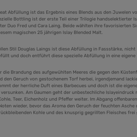
Peat Abfüllung ist das Ergebnis eines Blends aus den Juwelen vo
zielle Bottling ist der erste Teil einer Trilogie handselektierter 
er Duo Fred und Cara Laing. Beide wählten ihre favorisierten S
diesem magischen 25 jährigen Islay Blended Malt.
len Stil Douglas Laings ist diese Abfüllung in Fassstärke, nicht 
üllt und doch entführt diese spezielle Abfüllung in eine eigene 
ber die Brandung des aufgewühlten Meeres die gegen den Küstenf
d den Geruch von gestochenem Torf herbei, irgendjemand lackie
mmt der herrliche Duft eines Barbecues und doch ist die eigene
t versunken. Am Gaumen geht der unbestechliche Islayeindruck 
hle, Teer, Eichenholz und Pfeffer weiter. Im Abgang offenbaren 
Noten wieder, bevor das Aroma den Geruch der feuchten Asche 
rückbleibenden Kohle und des knusprig gegrillten Fleisches frei 