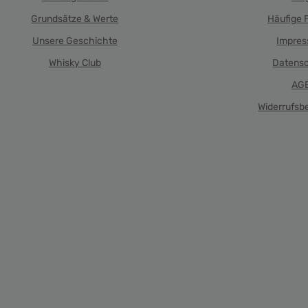
Grundsätze & Werte
Häufige 
Unsere Geschichte
Impre
Whisky Club
Datens
AG
Widerrufsb