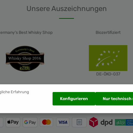
Unsere Auszeichnungen
ermany's Best Whisky Shop
Biozertifiziert
DE-ÖKO-037
gliche Erfahrung
Konfigurieren
Nur technisch