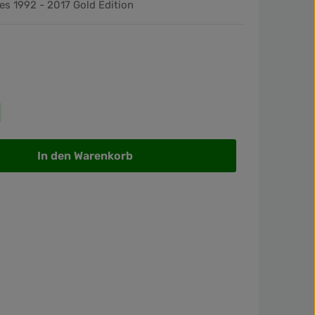
es 1992 - 2017 Gold Edition
wünschten Wert ein oder benutze die Sch
In den Warenkorb