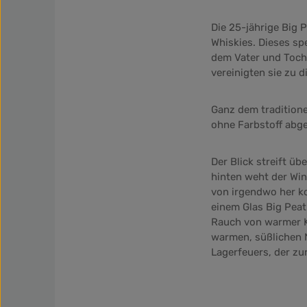
Die 25-jährige Big 
Whiskies. Dieses spe
dem Vater und Tocht
vereinigten sie zu 
Ganz dem traditionel
ohne Farbstoff abgef
Der Blick streift ü
hinten weht der Win
von irgendwo her ko
einem Glas Big Pea
Rauch von warmer Ko
warmen, süßlichen 
Lagerfeuers, der zu