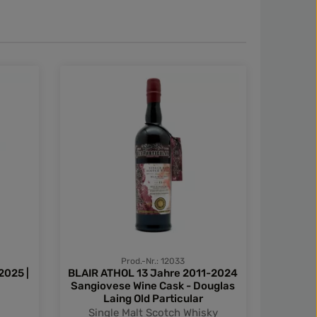
Prod.-Nr.: 12033
2025 |
BLAIR ATHOL 13 Jahre 2011-2024
CAOL 
Sangiovese Wine Cask - Douglas
Ruby P
Laing Old Particular
Single Malt Scotch Whisky
Sing