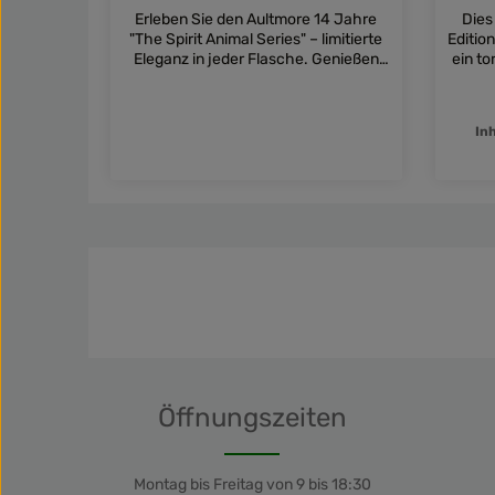
Erleben Sie den Aultmore 14 Jahre
Dies
"The Spirit Animal Series" – limitierte
Editio
Eleganz in jeder Flasche. Genießen
ein t
Sie den einzigartigen Charme dieses
von 
Single Malts mit mystischem Eulen-
Bowm
Label.
In
Pro
Details
Öffnungszeiten
Montag bis Freitag von 9 bis 18:30