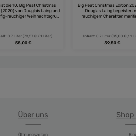
 ist die 10. Big Peat Christmas
Big Peat Christmas Edition 20
n (2020) von Douglais Laing und
Douglas Laing begeistert 
orfig-rauchiger Weihnachtsgruß
rauchigem Charakter, marit
den Islay Brennereien Ardbeg,
Noten und kraftvollem Sti
ore, Caol Ila und Port Ellen.
halt:
0.7 Liter
(78,57 € / 1 Liter)
Inhalt:
0.7 Liter
(85,00 € / 1 Li
Regulärer Preis:
Regulärer Preis:
55,00 €
59,50 €
dukt Anzahl: Gib den gewünschten Wert e
Produkt Anzahl: 
Über uns
Shop 
Öffnungszeiten
Blo