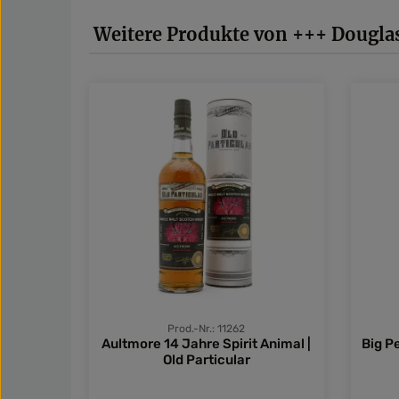
Produktgalerie überspringen
Weitere Produkte von +++ Dougla
Prod.-Nr.: 11262
Aultmore 14 Jahre Spirit Animal |
Big P
Old Particular