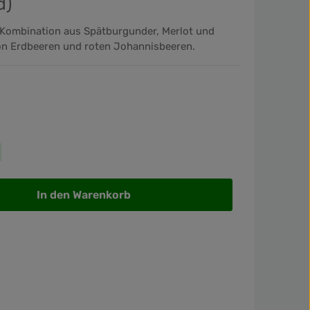
d)
e Kombination aus Spätburgunder, Merlot und
on Erdbeeren und roten Johannisbeeren.
wünschten Wert ein oder benutze die Sch
In den Warenkorb