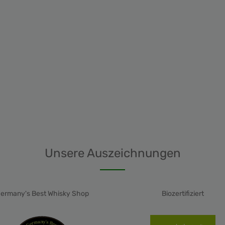
ion zurück und steht für Weinbau
Leidenschaft. Die fruchtbaren
öden und das milde Klima
heinhessens bieten ideale
edingungen für den Anbau
romatischer Rebsorten wie
 bedeutet „trocken“
Sekt? Die Geschmacksangabe
en“ bei Sekt unterscheidet sich
utlich von der bei Stillwein:
d trockene Weine höchstens 9
stzucker aufweisen, enthält ein
kener Sekt zwischen 17 und 32
 Wer weniger Süße bevorzugt,
 zu „extra trocken“, „Brut“ oder
 Brut“. Hier finden Sie Beispiele!
Unsere Auszeichnungen
eßen Sie den Muskateller Sekt
n – ein aromatischer Winzersekt
unverwechselbarem Charakter
und vielseitigem Einsatz.
ermany's Best Whisky Shop
Biozertifiziert