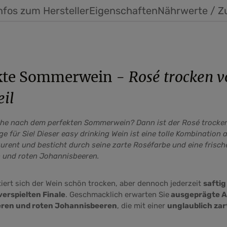
nfos zum Hersteller
Eigenschaften
Nährwerte / Z
ekte Sommerwein -
Rosé trocken 
il
uche nach dem perfekten Sommerwein? Dann ist der Rosé trocke
ige für Sie! Dieser easy drinking Wein ist eine tolle Kombinatio
urent und besticht durch seine zarte Roséfarbe und eine frische
 und roten Johannisbeeren.
ert sich der Wein schön trocken, aber dennoch jederzeit
saftig
erspielten Finale
. Geschmacklich erwarten Sie
ausgeprägte 
eren und roten Johannisbeeren
, die mit einer
unglaublich zar