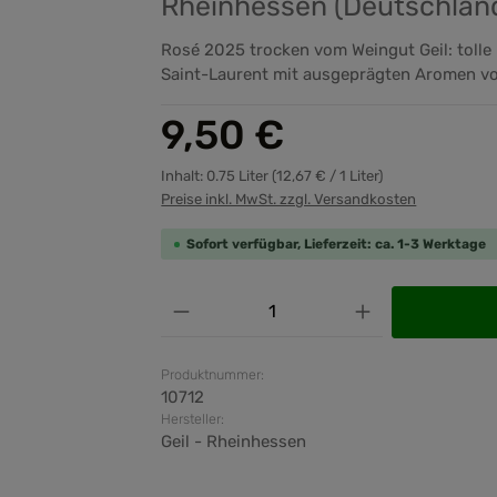
Rheinhessen (Deutschlan
Rosé 2025 trocken vom Weingut Geil: toll
Saint-Laurent mit ausgeprägten Aromen v
Regulärer Preis:
9,50 €
Inhalt:
0.75 Liter
(12,67 € / 1 Liter)
Preise inkl. MwSt. zzgl. Versandkosten
Sofort verfügbar, Lieferzeit: ca. 1-3 Werktage
Produkt Anzahl: Gib den ge
Produktnummer:
10712
Hersteller:
Geil - Rheinhessen