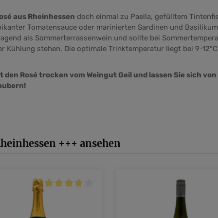
osé aus Rheinhessen
doch einmal zu Paella, gefülltem Tintenfi
pikanter Tomatensauce oder marinierten Sardinen und Basilikumö
rragend als Sommerterrassenwein und sollte bei Sommertemper
r Kühlung stehen. Die optimale Trinktemperatur liegt bei 9-12°C
t den Rosé trocken vom Weingut Geil und lassen Sie sich vo
aubern!
 Rheinhessen +++ ansehen
 von 4.96 von 5 Sternen
Durchschnittliche Bewertung von 3.75 von 5 Ster