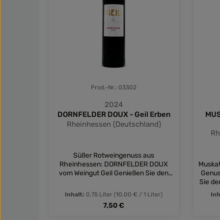
Prod.-Nr.: 03302
2024
DORNFELDER DOUX - Geil Erben
MUS
Rheinhessen (Deutschland)
Rh
Süßer Rotweingenuss aus
Rheinhessen: DORNFELDER DOUX
Muskat
vom Weingut Geil Genießen Sie den
Genuss 
Dornfelder Doux vom Weingut Geil -
Sie de
ein süßer Rotwein aus Rheinhessen,
W
Inhalt:
0.75 Liter
(10,00 € / 1 Liter)
Inh
der mit seinem Bouquet von
Winze
Regulärer Preis:
7,50 €
Sauerkirsche und Cassis alle Sinne
duf
verführt. Der verspielte und
Frisc