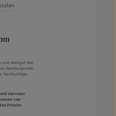
utaten
vom
n vom Weingut Geil
n aus Spätburgunder,
, feinfruchtige
 mit viel roter
Aromen von
ten Frische