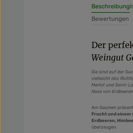
Beschreibung
I
Bewertungen
Der perf
Weingut Ge
Sie sind auf der S
vielleicht das Richt
Merlot und Saint-La
Nase von Erdbeeren
Am Gaumen präsenti
Frucht und einem v
Erdbeeren, Himbe
überzeugen.