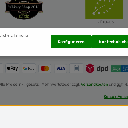
DE-ÖKO-037
gliche Erfahrung
Konfigurieren
Nur technisch
Alle Preise inkl. gesetzl. Mehrwertsteuer zzgl.
Versandkosten
und ggf. 
Kontakt
Versa