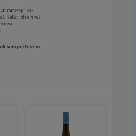
sch mit Paprika-
l. Natürlich eignet
aturen
.
n diesem perfekten
nen