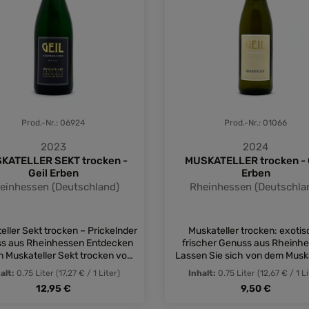
Prod.-Nr.: 06924
Prod.-Nr.: 01066
2023
2024
KATELLER SEKT trocken -
MUSKATELLER trocken - 
Geil Erben
Erben
einhessen (Deutschland)
Rheinhessen (Deutschla
eller Sekt trocken – Prickelnder
Muskateller trocken: exoti
aus Rheinhessen Entdecken
frischer Genuss aus Rheinh
n Muskateller Sekt trocken vom
Lassen Sie sich von dem Muska
eingut Geil: ein deutscher
trocken des Weinguts Geil E
alt:
0.75 Liter
(17,27 € / 1 Liter)
Inhalt:
0.75 Liter
(12,67 € / 1 L
rsekt, der durch feine Perlage,
verzaubern!Der Muskateller t
Regulärer Preis:
Regulärer Preis
12,95 €
9,50 €
tige Aromatik und lebendige
vom Weingut Geil Erben biete
he begeistert. Dieser Sekt wird
ansprechendes Bukett mit A